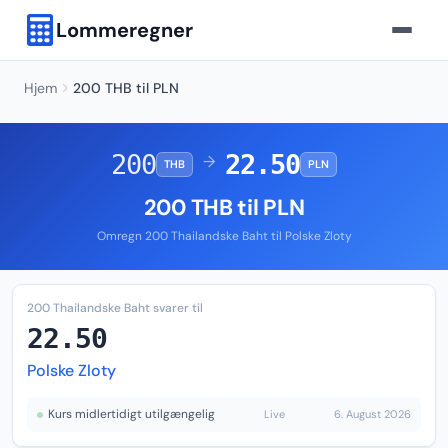
Lommeregner
Hjem
200 THB til PLN
200
22.50
→
THB
PLN
200 THB til PLN
Omregn 200 Thailandske Baht til Polske Zloty
200 Thailandske Baht svarer til
22.50
Polske Zloty
Kurs midlertidigt utilgængelig
Live
6. August 2026