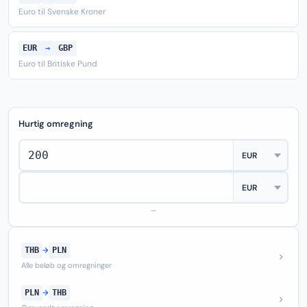
Euro til Svenske Kroner
EUR
→
GBP
Euro til Britiske Pund
Hurtig omregning
—
THB
→
PLN
Alle beløb og omregninger
PLN
→
THB