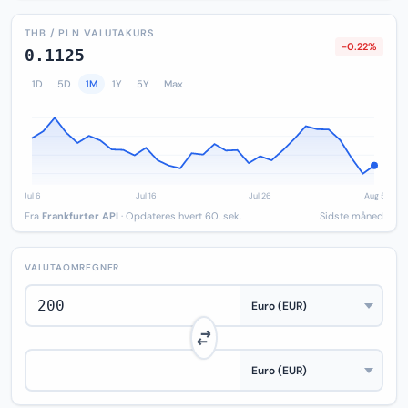
THB / PLN VALUTAKURS
-0.22%
0.1125
1D
5D
1M
1Y
5Y
Max
Fra
Frankfurter API
· Opdateres hvert 60. sek.
Sidste måned
VALUTAOMREGNER