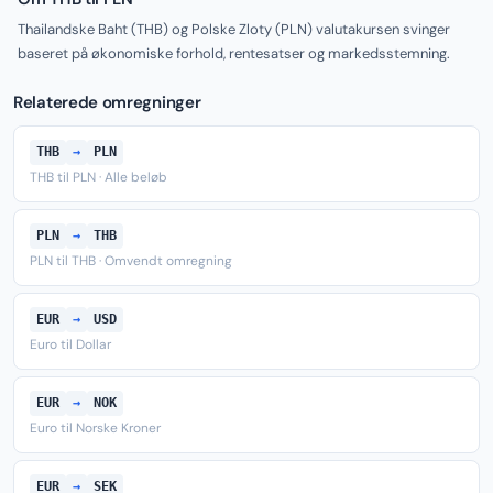
Thailandske Baht (THB) og Polske Zloty (PLN) valutakursen svinger
baseret på økonomiske forhold, rentesatser og markedsstemning.
Relaterede omregninger
THB
→
PLN
THB til PLN · Alle beløb
PLN
→
THB
PLN til THB · Omvendt omregning
EUR
→
USD
Euro til Dollar
EUR
→
NOK
Euro til Norske Kroner
EUR
→
SEK