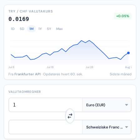
TRY / CHF VALUTAKURS
+0.05%
0.0169
1D
5D
1M
1Y
5Y
Max
Fra
Frankfurter API
· Opdateres hvert 60. sek.
Sidste måned
VALUTAOMREGNER