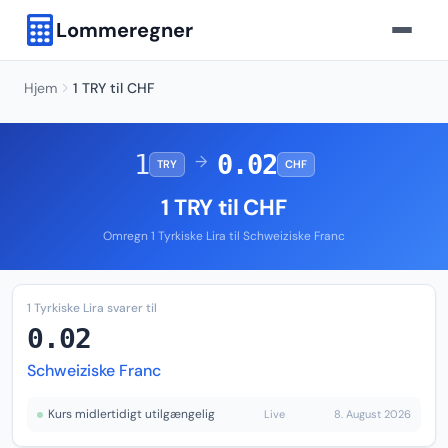
Lommeregner
Hjem
1 TRY til CHF
1
0.02
→
TRY
CHF
1 TRY til CHF
Omregn 1 Tyrkiske Lira til Schweiziske Franc
1 Tyrkiske Lira svarer til
0.02
Schweiziske Franc
Kurs midlertidigt utilgængelig
Live
8. August 2026