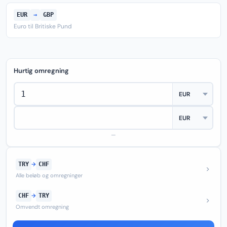
EUR
→
GBP
Euro til Britiske Pund
Hurtig omregning
—
TRY
→
CHF
Alle beløb og omregninger
CHF
→
TRY
Omvendt omregning