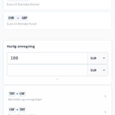
Euro til Svenske Kroner
EUR
→
GBP
Euro til Britiske Pund
Hurtig omregning
—
TRY
→
CHF
Alle beløb og omregninger
CHF
→
TRY