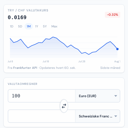
TRY / CHF VALUTAKURS
-0.32%
0.0169
1D
5D
1M
1Y
5Y
Max
Fra
Frankfurter API
· Opdateres hvert 60. sek.
Sidste måned
VALUTAOMREGNER