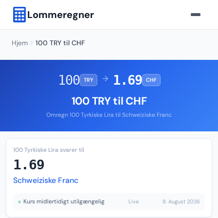
Lommeregner
Hjem
100 TRY til CHF
100
1.69
→
TRY
CHF
100 TRY til CHF
Omregn 100 Tyrkiske Lira til Schweiziske Franc
100 Tyrkiske Lira svarer til
1.69
Schweiziske Franc
Kurs midlertidigt utilgængelig
Live
8. August 2026