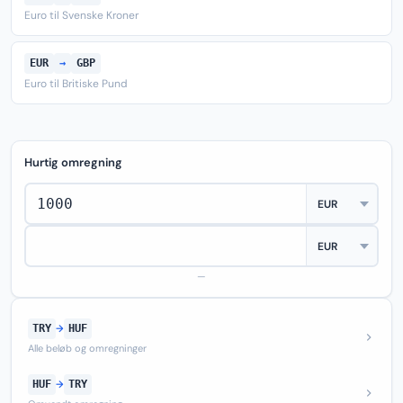
Euro til Svenske Kroner
EUR
→
GBP
Euro til Britiske Pund
Hurtig omregning
—
TRY
→
HUF
Alle beløb og omregninger
HUF
→
TRY