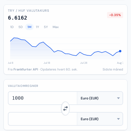
TRY / HUF VALUTAKURS
-0.35%
6.6162
1D
5D
1M
1Y
5Y
Max
Fra
Frankfurter API
· Opdateres hvert 60. sek.
Sidste måned
VALUTAOMREGNER