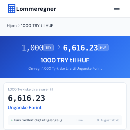
Lommeregner
Hjem
1000 TRY til HUF
1,000
6,616.23
→
TRY
HUF
1000 TRY til HUF
Omregn 1,000 Tyrkiske Lira til Ungarske Forint
1,000 Tyrkiske Lira svarer til
6,616.23
Ungarske Forint
Kurs midlertidigt utilgængelig
Live
8. August 2026