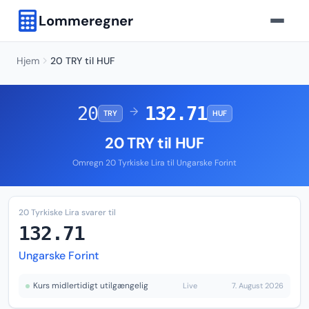
Lommeregner
Hjem
20 TRY til HUF
20
132.71
→
TRY
HUF
20 TRY til HUF
Omregn 20 Tyrkiske Lira til Ungarske Forint
20 Tyrkiske Lira svarer til
132.71
Ungarske Forint
Kurs midlertidigt utilgængelig
Live
7. August 2026