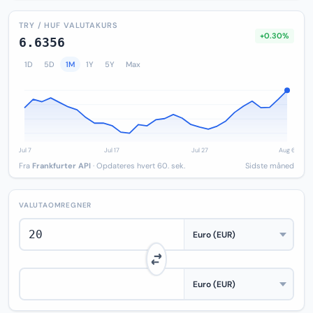
TRY / HUF VALUTAKURS
+0.30%
6.6356
1D
5D
1M
1Y
5Y
Max
Fra
Frankfurter API
· Opdateres hvert 60. sek.
Sidste måned
VALUTAOMREGNER