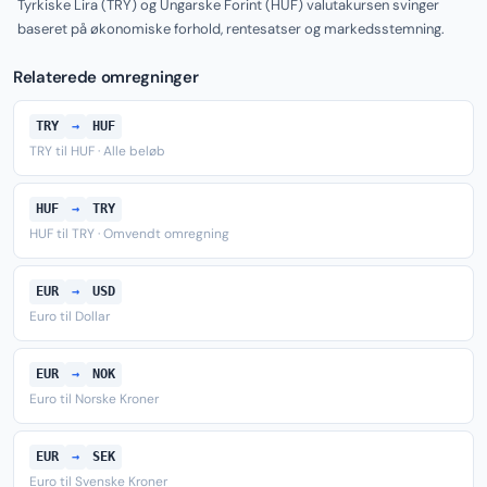
Tyrkiske Lira (TRY) og Ungarske Forint (HUF) valutakursen svinger
baseret på økonomiske forhold, rentesatser og markedsstemning.
Relaterede omregninger
TRY
→
HUF
TRY til HUF · Alle beløb
HUF
→
TRY
HUF til TRY · Omvendt omregning
EUR
→
USD
Euro til Dollar
EUR
→
NOK
Euro til Norske Kroner
EUR
→
SEK
Euro til Svenske Kroner