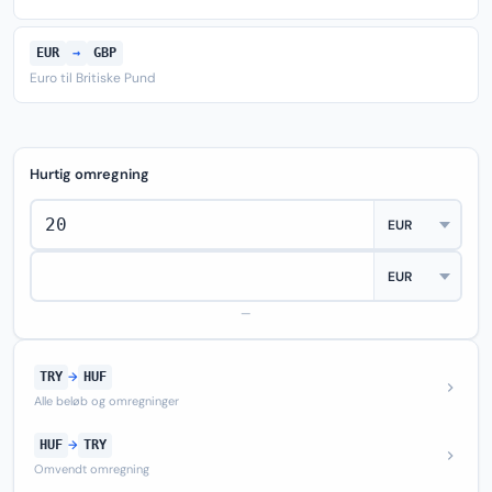
EUR
→
GBP
Euro til Britiske Pund
Hurtig omregning
—
TRY
→
HUF
Alle beløb og omregninger
HUF
→
TRY
Omvendt omregning