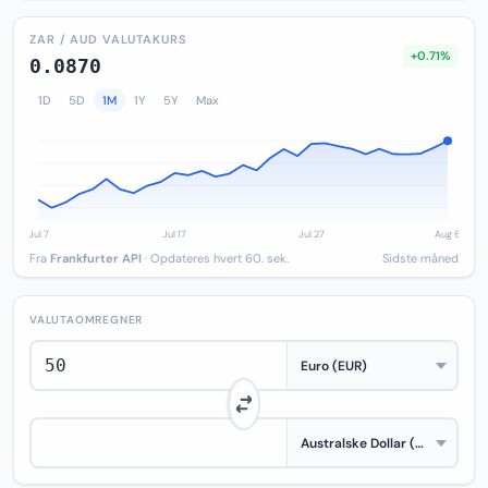
ZAR / AUD VALUTAKURS
+0.71%
0.0870
1D
5D
1M
1Y
5Y
Max
Fra
Frankfurter API
· Opdateres hvert 60. sek.
Sidste måned
VALUTAOMREGNER