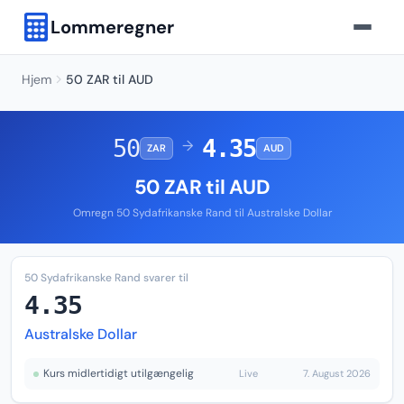
Lommeregner
Hjem
50 ZAR til AUD
50
4.35
→
ZAR
AUD
50 ZAR til AUD
Omregn 50 Sydafrikanske Rand til Australske Dollar
50 Sydafrikanske Rand svarer til
4.35
Australske Dollar
Kurs midlertidigt utilgængelig
Live
7. August 2026