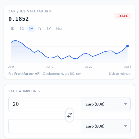
ZAR / ILS VALUTAKURS
-0.14%
0.1852
1D
5D
1M
1Y
5Y
Max
Fra
Frankfurter API
· Opdateres hvert 60. sek.
Sidste måned
VALUTAOMREGNER