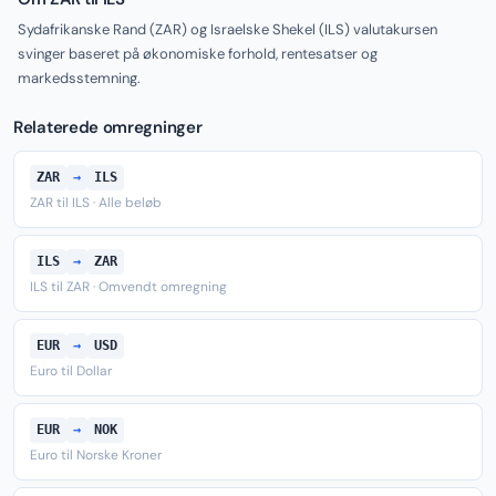
Sydafrikanske Rand (ZAR) og Israelske Shekel (ILS) valutakursen
svinger baseret på økonomiske forhold, rentesatser og
markedsstemning.
Relaterede omregninger
ZAR
→
ILS
ZAR til ILS · Alle beløb
ILS
→
ZAR
ILS til ZAR · Omvendt omregning
EUR
→
USD
Euro til Dollar
EUR
→
NOK
Euro til Norske Kroner