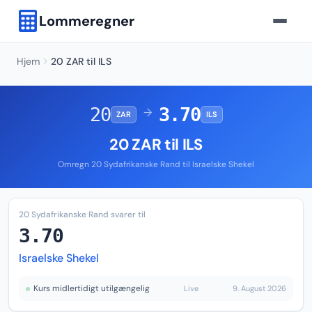
Lommeregner
Hjem
20 ZAR til ILS
20
3.70
→
ZAR
ILS
20 ZAR til ILS
Omregn 20 Sydafrikanske Rand til Israelske Shekel
20 Sydafrikanske Rand svarer til
3.70
Israelske Shekel
Kurs midlertidigt utilgængelig
Live
9. August 2026