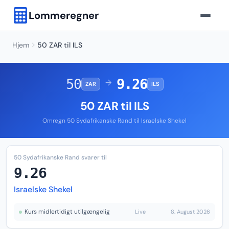
Lommeregner
Hjem
50 ZAR til ILS
50
9.26
→
ZAR
ILS
50 ZAR til ILS
Omregn 50 Sydafrikanske Rand til Israelske Shekel
50 Sydafrikanske Rand svarer til
9.26
Israelske Shekel
Kurs midlertidigt utilgængelig
Live
8. August 2026