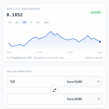
ZAR / ILS VALUTAKURS
+0.05%
0.1852
1D
5D
1M
1Y
5Y
Max
Fra
Frankfurter API
· Opdateres hvert 60. sek.
Sidste måned
VALUTAOMREGNER