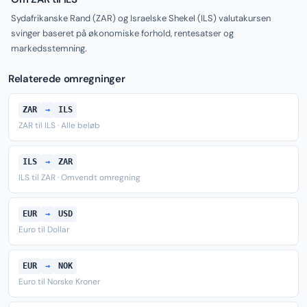
Sydafrikanske Rand (ZAR) og Israelske Shekel (ILS) valutakursen
svinger baseret på økonomiske forhold, rentesatser og
markedsstemning.
Relaterede omregninger
ZAR
→
ILS
ZAR til ILS · Alle beløb
ILS
→
ZAR
ILS til ZAR · Omvendt omregning
EUR
→
USD
Euro til Dollar
EUR
→
NOK
Euro til Norske Kroner