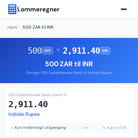
Lommeregner
Hjem
500 ZAR til INR
500
2,911.40
→
ZAR
INR
500 ZAR til INR
Omregn 500 Sydafrikanske Rand til Indiske Rupee
500 Sydafrikanske Rand svarer til
2,911.40
Indiske Rupee
Kurs midlertidigt utilgængelig
Live
6. August 2026