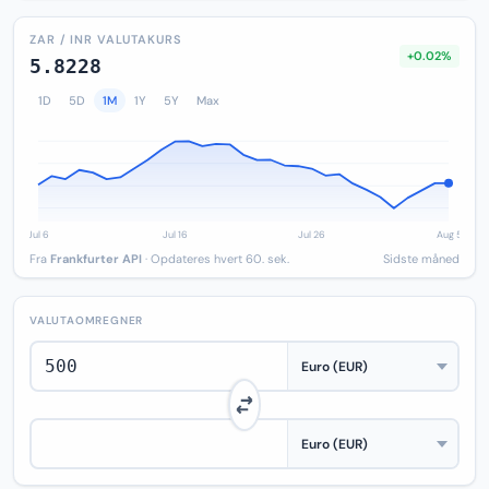
ZAR / INR VALUTAKURS
+0.02%
5.8228
1D
5D
1M
1Y
5Y
Max
Fra
Frankfurter API
· Opdateres hvert 60. sek.
Sidste måned
VALUTAOMREGNER