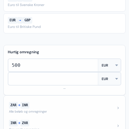
Euro til Svenske Kroner
EUR
→
GBP
Euro til Britiske Pund
Hurtig omregning
—
ZAR
→
INR
Alle beløb og omregninger
INR
→
ZAR