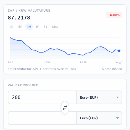
ZAR / KRW VALUTAKURS
-0.58%
87.2178
1D
5D
1M
1Y
5Y
Max
Fra
Frankfurter API
· Opdateres hvert 60. sek.
Sidste måned
VALUTAOMREGNER