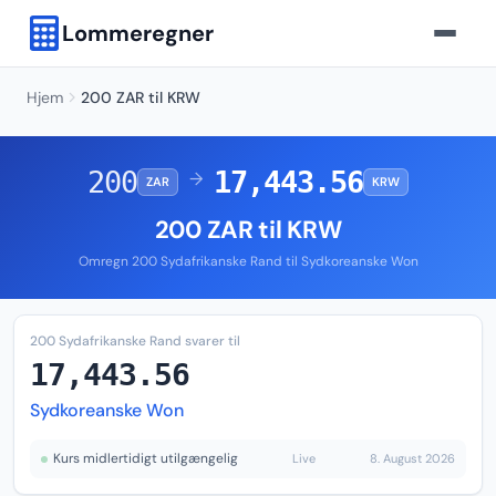
Lommeregner
Hjem
200 ZAR til KRW
200
17,443.56
→
ZAR
KRW
200 ZAR til KRW
Omregn 200 Sydafrikanske Rand til Sydkoreanske Won
200 Sydafrikanske Rand svarer til
17,443.56
Sydkoreanske Won
Kurs midlertidigt utilgængelig
Live
8. August 2026