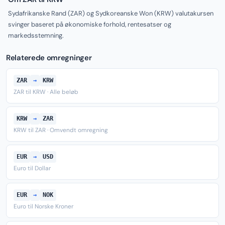
Sydafrikanske Rand (ZAR) og Sydkoreanske Won (KRW) valutakursen
svinger baseret på økonomiske forhold, rentesatser og
markedsstemning.
Relaterede omregninger
ZAR
→
KRW
ZAR til KRW · Alle beløb
KRW
→
ZAR
KRW til ZAR · Omvendt omregning
EUR
→
USD
Euro til Dollar
EUR
→
NOK
Euro til Norske Kroner