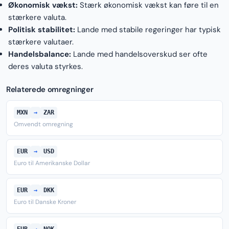
Økonomisk vækst:
Stærk økonomisk vækst kan føre til en
stærkere valuta.
Politisk stabilitet:
Lande med stabile regeringer har typisk
stærkere valutaer.
Handelsbalance:
Lande med handelsoverskud ser ofte
deres valuta styrkes.
Relaterede omregninger
MXN
→
ZAR
Omvendt omregning
EUR
→
USD
Euro til Amerikanske Dollar
EUR
→
DKK
Euro til Danske Kroner