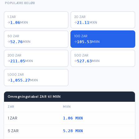
POPULÆRE BELØB
1 ZAR
20 ZAR
1.06
21.11
→
MXN
→
MXN
50 ZAR
100 ZAR
52.76
105.53
→
MXN
→
MXN
200 ZAR
500 ZAR
211.05
527.63
→
MXN
→
MXN
1,000 ZAR
1,055.27
→
MXN
Omregningstabel ZAR til MXN
ZAR
MXN
1 ZAR
1.06 MXN
5 ZAR
5.28 MXN