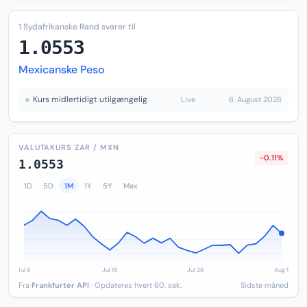
1 Sydafrikanske Rand svarer til
1.0553
Mexicanske Peso
Kurs midlertidigt utilgængelig
Live
6. August 2026
VALUTAKURS ZAR / MXN
-0.11%
1.0553
1D
5D
1M
1Y
5Y
Max
Fra
Frankfurter API
· Opdateres hvert 60. sek.
Sidste måned