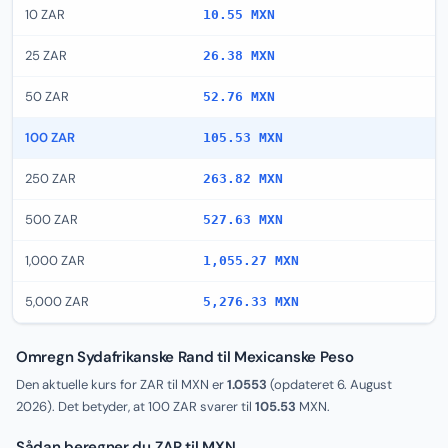
10 ZAR
10.55 MXN
25 ZAR
26.38 MXN
50 ZAR
52.76 MXN
100 ZAR
105.53 MXN
250 ZAR
263.82 MXN
500 ZAR
527.63 MXN
1,000 ZAR
1,055.27 MXN
5,000 ZAR
5,276.33 MXN
Omregn Sydafrikanske Rand til Mexicanske Peso
Den aktuelle kurs for ZAR til MXN er
1.0553
(opdateret
6. August
2026
). Det betyder, at 100 ZAR svarer til
105.53
MXN.
Sådan beregner du ZAR til MXN