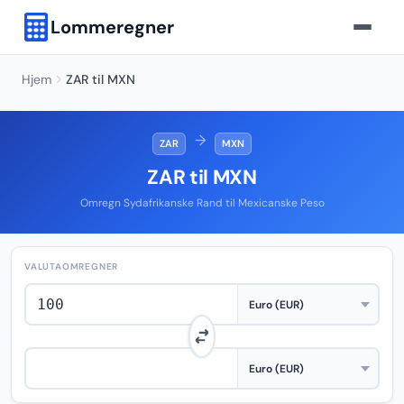
Lommeregner
Hjem
ZAR til MXN
→
ZAR
MXN
ZAR til MXN
Omregn Sydafrikanske Rand til Mexicanske Peso
VALUTAOMREGNER