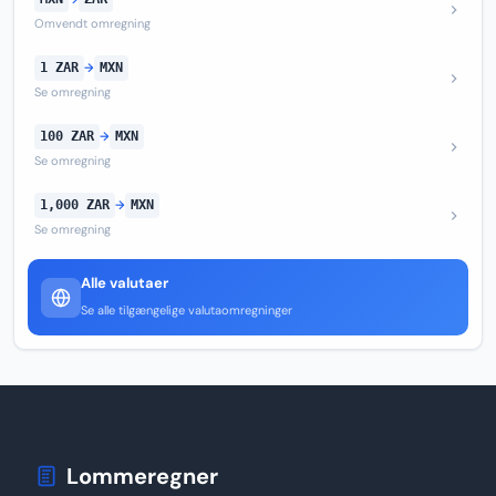
Omvendt omregning
1 ZAR
→
MXN
Se omregning
100 ZAR
→
MXN
Se omregning
1,000 ZAR
→
MXN
Se omregning
Alle valutaer
Se alle tilgængelige valutaomregninger
Lommeregner