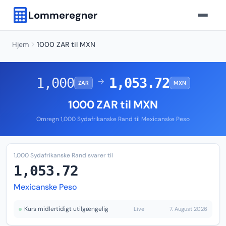
Lommeregner
Hjem
1000 ZAR til MXN
1,000
1,053.72
→
ZAR
MXN
1000 ZAR til MXN
Omregn 1,000 Sydafrikanske Rand til Mexicanske Peso
1,000 Sydafrikanske Rand svarer til
1,053.72
Mexicanske Peso
Kurs midlertidigt utilgængelig
Live
7. August 2026