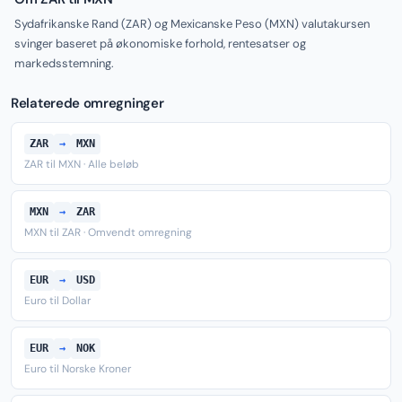
Sydafrikanske Rand (ZAR) og Mexicanske Peso (MXN) valutakursen
svinger baseret på økonomiske forhold, rentesatser og
markedsstemning.
Relaterede omregninger
ZAR
→
MXN
ZAR til MXN · Alle beløb
MXN
→
ZAR
MXN til ZAR · Omvendt omregning
EUR
→
USD
Euro til Dollar
EUR
→
NOK
Euro til Norske Kroner