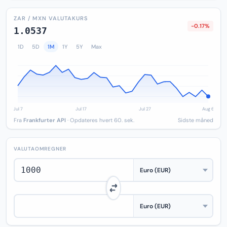
ZAR / MXN VALUTAKURS
-0.17%
1.0537
1D
5D
1M
1Y
5Y
Max
Fra
Frankfurter API
· Opdateres hvert 60. sek.
Sidste måned
VALUTAOMREGNER