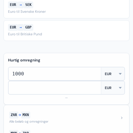
EUR
→
SEK
Euro til Svenske Kroner
EUR
→
GBP
Euro til Britiske Pund
Hurtig omregning
—
ZAR
→
MXN
Alle beløb og omregninger