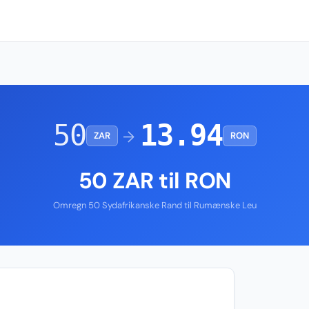
50
13.94
→
ZAR
RON
50 ZAR til RON
Omregn 50 Sydafrikanske Rand til Rumænske Leu