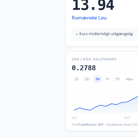
13.94
Rumænske Leu
Kurs midlertidigt utilgængelig
ZAR / RON VALUTAKURS
0.2788
1D
5D
1M
1Y
5Y
Max
Fra
Frankfurter API
· Opdateres hvert 60.