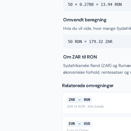
50 × 0.2788 = 13.94 RON
Omvendt beregning
Hvis du vil vide, hvor mange Sydaf
50 RON = 179.32 ZAR
Om ZAR til RON
Sydafrikanske Rand (ZAR) og Rumæn
økonomiske forhold, rentesatser og
Relaterede omregninger
ZAR
→
RON
ZAR til RON · Alle beløb
EUR
→
USD
Euro til Dollar