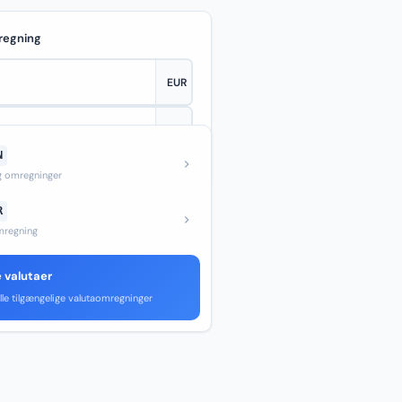
regning
N
—
og omregninger
R
regning
e valutaer
lle tilgængelige valutaomregninger