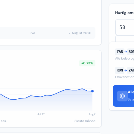
Hurtig om
Live
7. August 2026
ZAR
→
RO
Alle beløb 
+0.73%
RON
→
ZA
Omvendt om
All
Se a
 sek.
Sidste måned