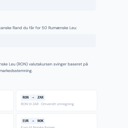
rikanske Rand du får for 50 Rumænske Leu:
ske Leu (RON) valutakursen svinger baseret på
 markedsstemning.
RON
→
ZAR
RON til ZAR · Omvendt omregning
EUR
→
NOK
Euro til Norske Kroner