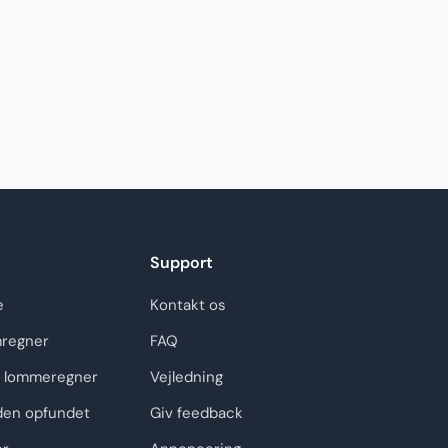
Support
e
Kontakt os
regner
FAQ
 lommeregner
Vejledning
den opfundet
Giv feedback