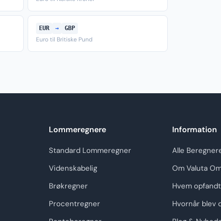
EUR
→
GBP
Euro til Britiske Pund
Lommeregnere
Information
Standard Lommeregner
Alle Beregner
Videnskabelig
Om Valuta Om
Brøkregner
Hvem opfandt
Procentregner
Hvornår blev 