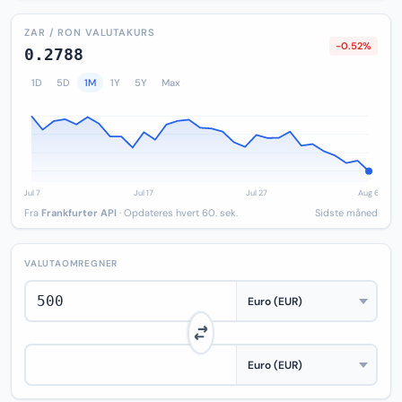
ZAR / RON VALUTAKURS
-0.52%
0.2788
1D
5D
1M
1Y
5Y
Max
Fra
Frankfurter API
· Opdateres hvert 60. sek.
Sidste måned
VALUTAOMREGNER