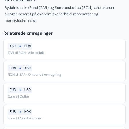
Sydafrikanske Rand (ZAR) og Rumænske Leu (RON) valutakursen
svinger baseret på økonomiske forhold, rentesatser og
markedsstemning.
Relaterede omregninger
ZAR
→
RON
ZAR til RON · Alle beløb
RON
→
ZAR
RON til ZAR · Omvendt omregning
EUR
→
USD
Euro til Dollar
EUR
→
NOK
Euro til Norske Kroner