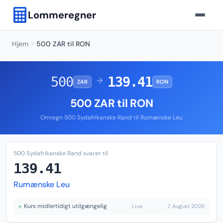
Lommeregner
Hjem
500 ZAR til RON
500
139.41
→
ZAR
RON
500 ZAR til RON
Omregn 500 Sydafrikanske Rand til Rumænske Leu
500 Sydafrikanske Rand svarer til
139.41
Rumænske Leu
Kurs midlertidigt utilgængelig
Live
7. August 2026