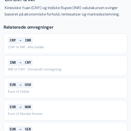
Kinesiske Yuan (CNY) og Indiske Rupee (INR) valutakursen svinger
baseret på økonomiske forhold, rentesatser og markedsstemning.
Relaterede omregninger
CNY
→
INR
CNY til INR · Alle beløb
INR
→
CNY
INR til CNY · Omvendt omregning
EUR
→
USD
Euro til Dollar
EUR
→
NOK
Euro til Norske Kroner
EUR
→
SEK