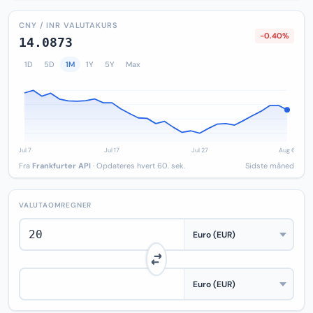
CNY / INR VALUTAKURS
-0.40%
14.0873
1D
5D
1M
1Y
5Y
Max
Fra
Frankfurter API
· Opdateres hvert 60. sek.
Sidste måned
VALUTAOMREGNER