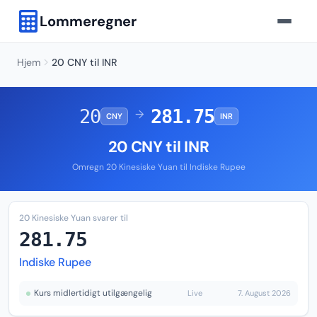
Lommeregner
Hjem
20 CNY til INR
20
281.75
→
CNY
INR
20 CNY til INR
Omregn 20 Kinesiske Yuan til Indiske Rupee
20 Kinesiske Yuan svarer til
281.75
Indiske Rupee
Kurs midlertidigt utilgængelig
Live
7. August 2026