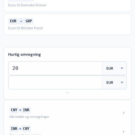
Euro til Svenske Kroner
EUR
→
GBP
Euro til Britiske Pund
Hurtig omregning
—
CNY
→
INR
Alle beløb og omregninger
INR
→
CNY