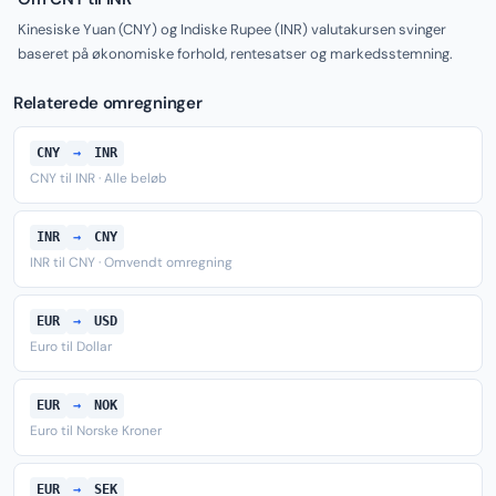
Kinesiske Yuan (CNY) og Indiske Rupee (INR) valutakursen svinger
baseret på økonomiske forhold, rentesatser og markedsstemning.
Relaterede omregninger
CNY
→
INR
CNY til INR · Alle beløb
INR
→
CNY
INR til CNY · Omvendt omregning
EUR
→
USD
Euro til Dollar
EUR
→
NOK
Euro til Norske Kroner
EUR
→
SEK