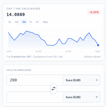
CNY / INR VALUTAKURS
-0.33%
14.0889
1D
5D
1M
1Y
5Y
Max
Fra
Frankfurter API
· Opdateres hvert 60. sek.
Sidste måned
VALUTAOMREGNER