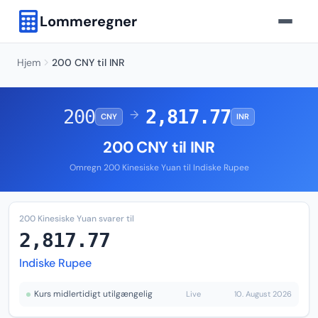
Lommeregner
Hjem
200 CNY til INR
200
2,817.77
→
CNY
INR
200 CNY til INR
Omregn 200 Kinesiske Yuan til Indiske Rupee
200 Kinesiske Yuan svarer til
2,817.77
Indiske Rupee
Kurs midlertidigt utilgængelig
Live
10. August 2026