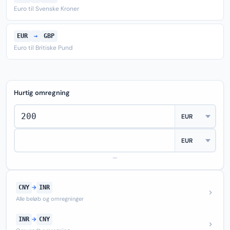
Euro til Svenske Kroner
EUR
→
GBP
Euro til Britiske Pund
Hurtig omregning
—
CNY
→
INR
Alle beløb og omregninger
INR
→
CNY