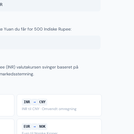
R
ske Yuan du får for 500 Indiske Rupee:
ee (INR) valutakursen svinger baseret på
 markedsstemning.
INR
→
CNY
INR til CNY · Omvendt omregning
EUR
→
NOK
Euro til Norske Kroner