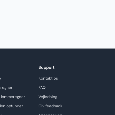
Support
e
Kontakt os
regner
FAQ
 lommeregner
Vejledning
den opfundet
Giv feedback