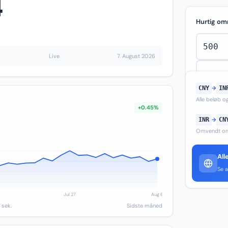
4
Hurtig om
Live
7. August 2026
CNY
→
IN
Alle beløb 
+0.45%
INR
→
CN
Omvendt om
All
Se a
 sek.
Sidste måned