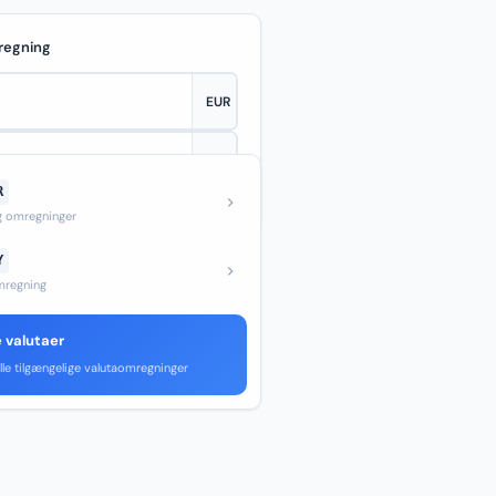
regning
R
—
og omregninger
Y
regning
e valutaer
lle tilgængelige valutaomregninger