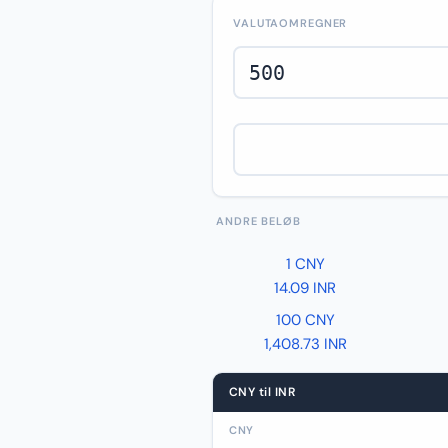
VALUTAOMREGNER
ANDRE BELØB
1 CNY
14.09 INR
100 CNY
1,408.73 INR
CNY til INR
CNY