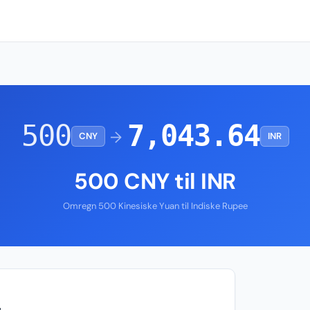
500
7,043.64
→
CNY
INR
500 CNY til INR
Omregn 500 Kinesiske Yuan til Indiske Rupee