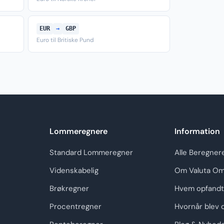
EUR
→
GBP
Euro til Britiske Pund
Lommeregnere
Information
Standard Lommeregner
Alle Beregner
Videnskabelig
Om Valuta Om
Brøkregner
Hvem opfandt
Procentregner
Hvornår blev 