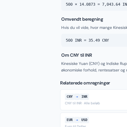
500 × 14.0873 = 7,043.64 IN
Omvendt beregning
Hvis du vil vide, hvor mange Kinesi
500 INR = 35.49 CNY
Om CNY til INR
Kinesiske Yuan (CNY) og Indiske Rup
økonomiske forhold, rentesatser og
Relaterede omregninger
CNY
→
INR
CNY til INR · Alle beløb
EUR
→
USD
Euro til Dollar