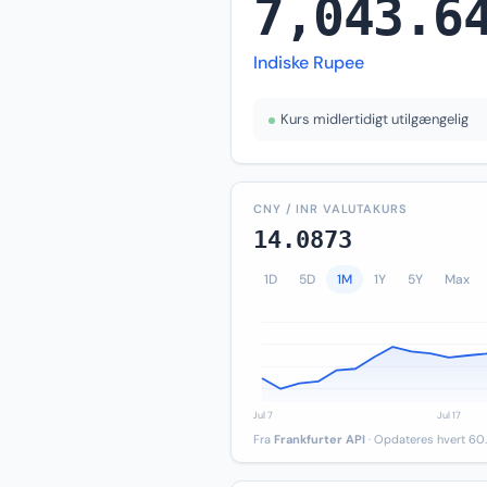
7,043.6
Indiske Rupee
Kurs midlertidigt utilgængelig
CNY / INR VALUTAKURS
14.0873
1D
5D
1M
1Y
5Y
Max
Fra
Frankfurter API
· Opdateres hvert 60.