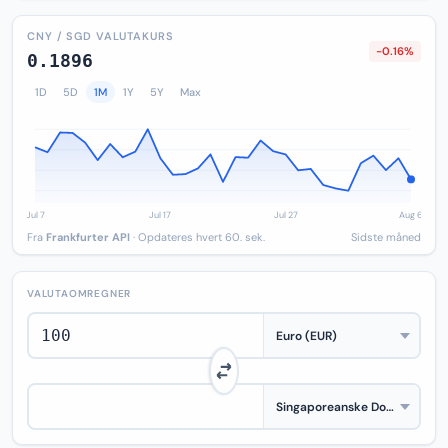
CNY / SGD VALUTAKURS
-0.16%
0.1896
1D
5D
1M
1Y
5Y
Max
Fra
Frankfurter API
· Opdateres hvert 60. sek.
Sidste måned
VALUTAOMREGNER