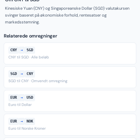
Kinesiske Yuan (CNY) og Singaporeanske Dollar (SGD) valutakursen
svinger baseret på økonomiske forhold, rentesatser og
markedsstemning.
Relaterede omregninger
CNY
→
SGD
CNY til SGD · Alle beløb
SGD
→
CNY
SGD til CNY · Omvendt omregning
EUR
→
USD
Euro til Dollar
EUR
→
NOK
Euro til Norske Kroner