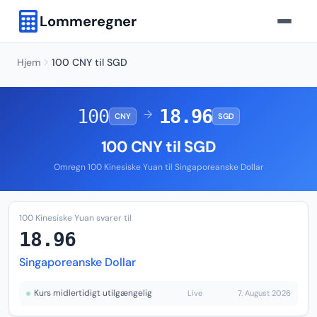
Lommeregner
Hjem
100 CNY til SGD
100
18.96
→
CNY
SGD
100 CNY til SGD
Omregn 100 Kinesiske Yuan til Singaporeanske Dollar
100 Kinesiske Yuan svarer til
18.96
Singaporeanske Dollar
Kurs midlertidigt utilgængelig
Live
7. August 2026