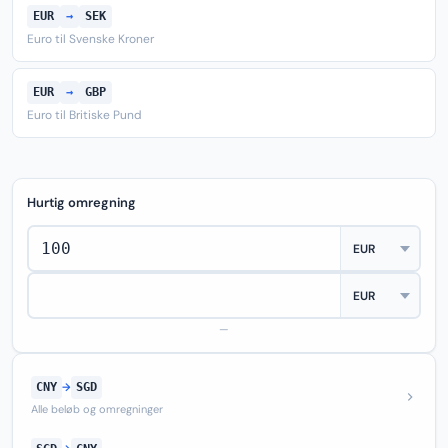
EUR
→
SEK
Euro til Svenske Kroner
EUR
→
GBP
Euro til Britiske Pund
Hurtig omregning
—
CNY
→
SGD
Alle beløb og omregninger