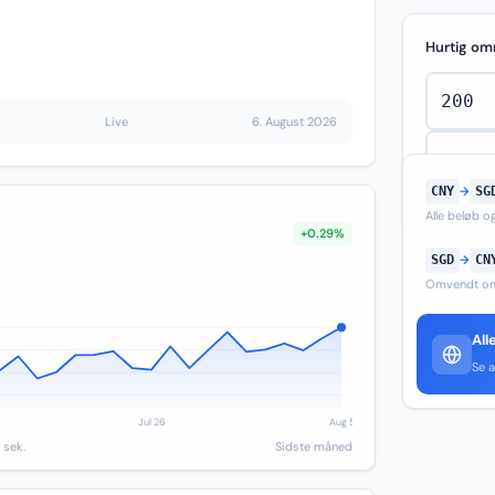
Hurtig om
Live
6. August 2026
CNY
→
SG
Alle beløb 
+0.29%
SGD
→
CN
Omvendt om
All
Se a
 sek.
Sidste måned