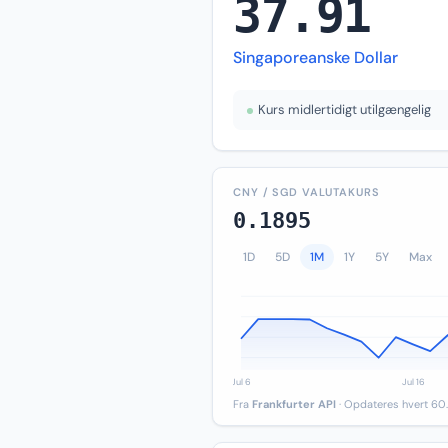
37.91
Singaporeanske Dollar
Kurs midlertidigt utilgængelig
CNY / SGD VALUTAKURS
0.1895
1D
5D
1M
1Y
5Y
Max
Fra
Frankfurter API
· Opdateres hvert 60.