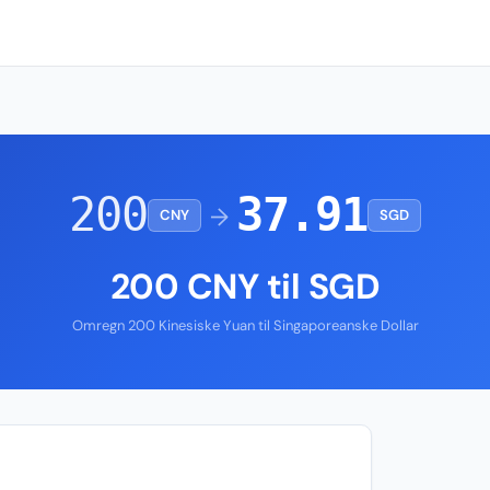
200
37.91
→
CNY
SGD
200 CNY til SGD
Omregn 200 Kinesiske Yuan til Singaporeanske Dollar