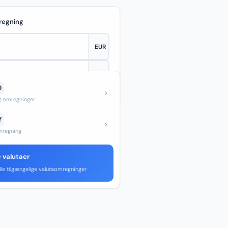
regning
D
—
og omregninger
Y
regning
e valutaer
lle tilgængelige valutaomregninger