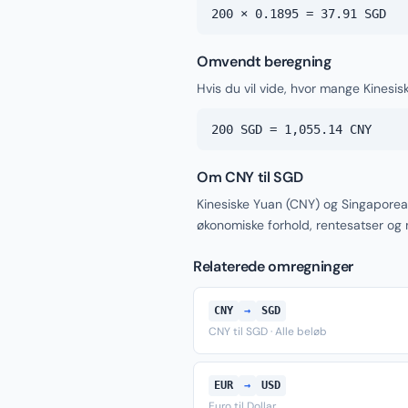
200 × 0.1895 = 37.91 SGD
Omvendt beregning
Hvis du vil vide, hvor mange Kinesi
200 SGD = 1,055.14 CNY
Om CNY til SGD
Kinesiske Yuan (CNY) og Singaporea
økonomiske forhold, rentesatser og
Relaterede omregninger
CNY
→
SGD
CNY til SGD · Alle beløb
EUR
→
USD
Euro til Dollar