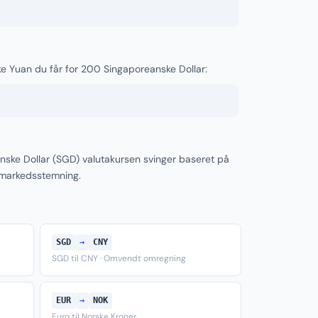
ske Yuan du får for 200 Singaporeanske Dollar:
nske Dollar (SGD) valutakursen svinger baseret på
 markedsstemning.
SGD
→
CNY
SGD til CNY · Omvendt omregning
EUR
→
NOK
Euro til Norske Kroner