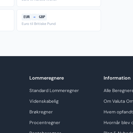
EUR
→
GBP
Euro til Britiske Pund
Lommeregnere
Information
Standard Lommeregner
Alle Beregner
Videnskabelig
Om Valuta Om
Brøkregner
Hvem opfandt
Procentregner
Hvornår blev 