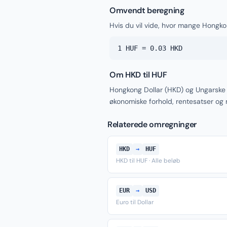
Omvendt beregning
Hvis du vil vide, hvor mange Hongkon
1 HUF = 0.03 HKD
Om HKD til HUF
Hongkong Dollar (HKD) og Ungarske 
økonomiske forhold, rentesatser og
Relaterede omregninger
HKD
→
HUF
HKD til HUF · Alle beløb
EUR
→
USD
Euro til Dollar