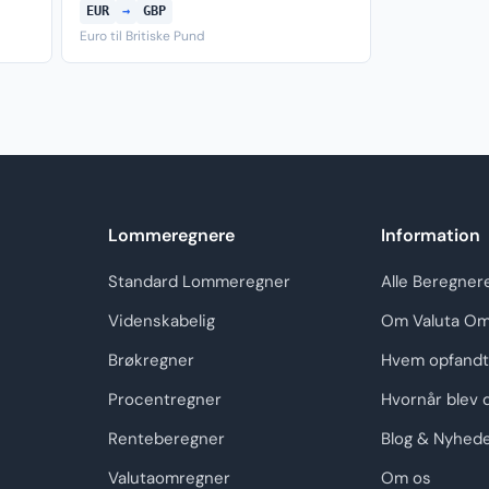
EUR
→
GBP
Euro til Britiske Pund
Lommeregnere
Information
Standard Lommeregner
Alle Beregner
Videnskabelig
Om Valuta Om
Brøkregner
Hvem opfandt
Procentregner
Hvornår blev 
Renteberegner
Blog & Nyhed
Valutaomregner
Om os