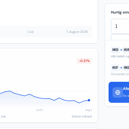
Hurtig om
Live
7. August 2026
HKD
→
HU
Alle beløb 
-0.27%
HUF
→
HK
Omvendt om
All
Se a
 sek.
Sidste måned