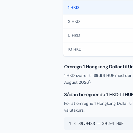
1 HKD
2 HKD
5 HKD
10 HKD
Omregn 1 Hongkong Dollar til U
1 HKD svarer til
39.94
HUF med den a
August 2026
).
Sådan beregner du 1 HKD til HU
For at omregne 1 Hongkong Dollar ti
valutakurs:
1 × 39.9433 = 39.94 HUF