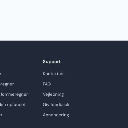
Support
e
Kontakt os
regner
FAQ
 lommeregner
Vejledning
den opfundet
Giv feedback
er
Annoncering