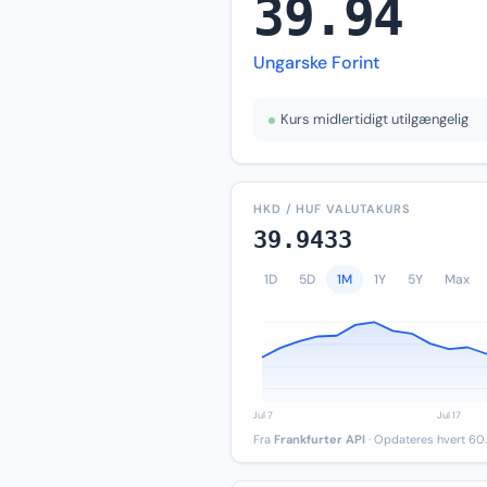
39.94
Ungarske Forint
Kurs midlertidigt utilgængelig
HKD / HUF VALUTAKURS
39.9433
1D
5D
1M
1Y
5Y
Max
Fra
Frankfurter API
· Opdateres hvert 60.