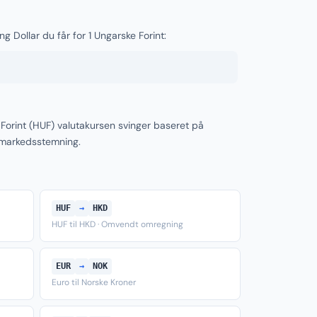
g Dollar du får for 1 Ungarske Forint:
Forint (HUF) valutakursen svinger baseret på
 markedsstemning.
HUF
→
HKD
HUF til HKD · Omvendt omregning
EUR
→
NOK
Euro til Norske Kroner