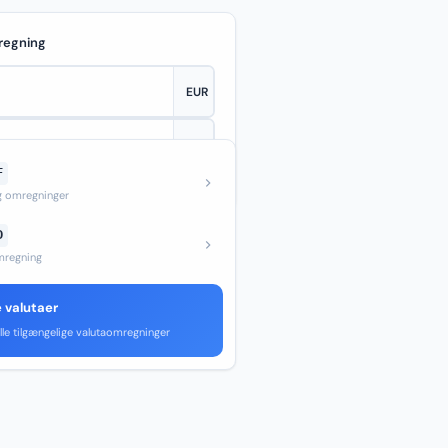
regning
F
—
og omregninger
D
regning
e valutaer
lle tilgængelige valutaomregninger