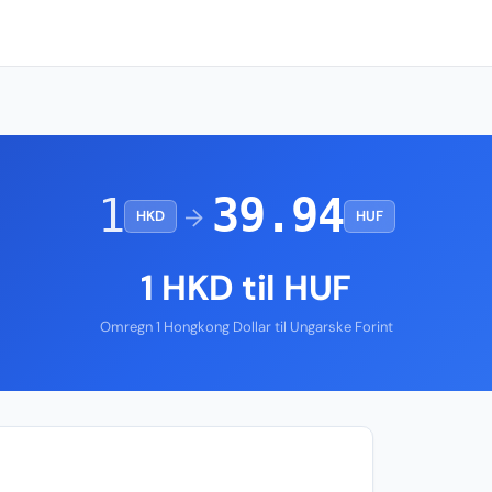
1
39.94
→
HKD
HUF
1 HKD til HUF
Omregn 1 Hongkong Dollar til Ungarske Forint