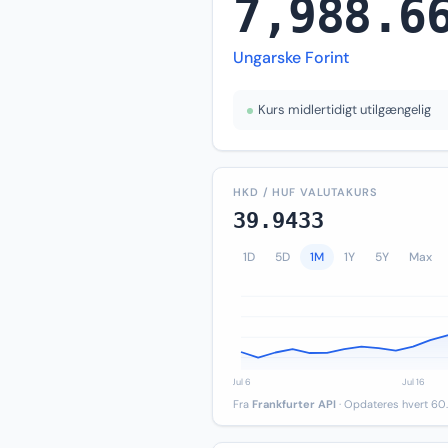
7,988.6
Ungarske Forint
Kurs midlertidigt utilgængelig
HKD / HUF VALUTAKURS
39.9433
1D
5D
1M
1Y
5Y
Max
Fra
Frankfurter API
· Opdateres hvert 60.