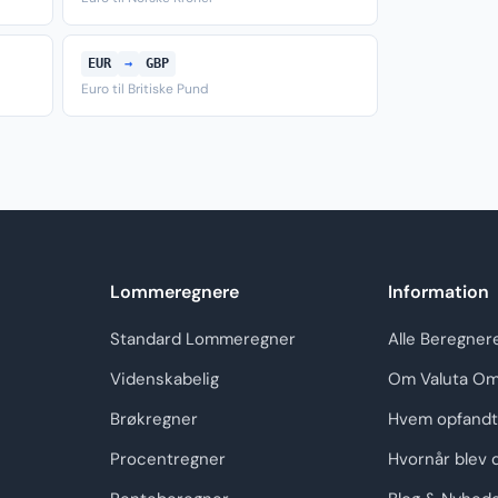
EUR
→
GBP
Euro til Britiske Pund
Lommeregnere
Information
Standard Lommeregner
Alle Beregner
Videnskabelig
Om Valuta Om
Brøkregner
Hvem opfandt
Procentregner
Hvornår blev 