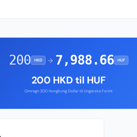
200
7,988.66
→
HKD
HUF
200 HKD til HUF
Omregn 200 Hongkong Dollar til Ungarske Forint