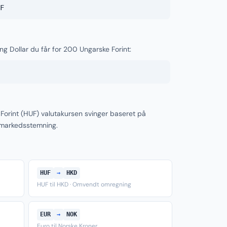
F
ng Dollar du får for 200 Ungarske Forint:
Forint (HUF) valutakursen svinger baseret på
 markedsstemning.
HUF
→
HKD
HUF til HKD · Omvendt omregning
EUR
→
NOK
Euro til Norske Kroner