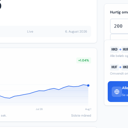
6
Hurtig om
Live
6. August 2026
HKD
→
HU
Alle beløb 
+1.04%
HUF
→
HK
Omvendt om
All
Se a
 sek.
Sidste måned