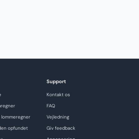
Support
e
Kontakt os
regner
FAQ
 lommeregner
Vejledning
den opfundet
Giv feedback