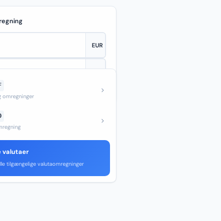
regning
F
—
og omregninger
D
regning
e valutaer
lle tilgængelige valutaomregninger