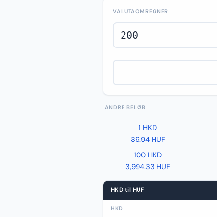
VALUTAOMREGNER
ANDRE BELØB
1 HKD
39.94 HUF
100 HKD
3,994.33 HUF
HKD til HUF
HKD