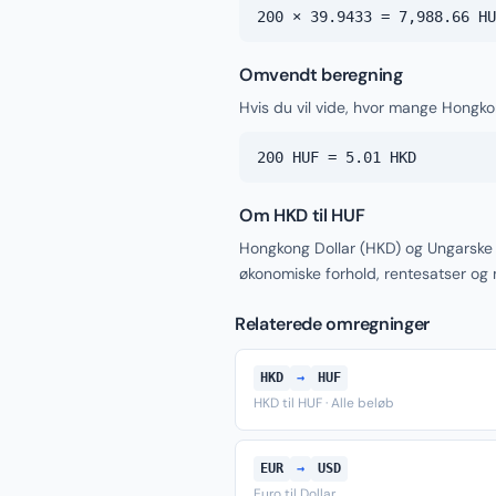
200 × 39.9433 = 7,988.66 HU
Omvendt beregning
Hvis du vil vide, hvor mange Hongko
200 HUF = 5.01 HKD
Om HKD til HUF
Hongkong Dollar (HKD) og Ungarske 
økonomiske forhold, rentesatser og
Relaterede omregninger
HKD
→
HUF
HKD til HUF · Alle beløb
EUR
→
USD
Euro til Dollar