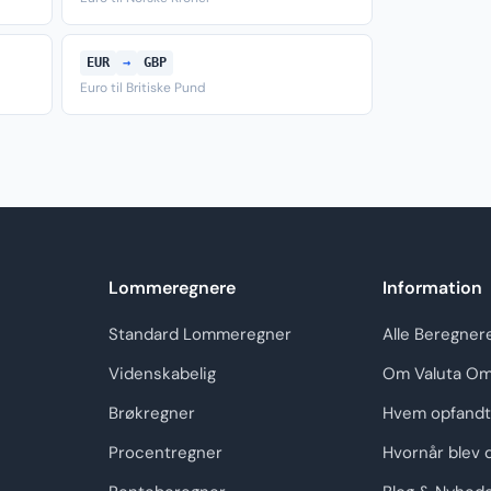
EUR
→
GBP
Euro til Britiske Pund
Lommeregnere
Information
Standard Lommeregner
Alle Beregner
Videnskabelig
Om Valuta Om
Brøkregner
Hvem opfandt
Procentregner
Hvornår blev 