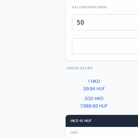
VALUTAOMREGNER
ANDRE BELØB
1 HKD
39.94 HUF
200 HKD
7,988.66 HUF
HKD til HUF
HKD