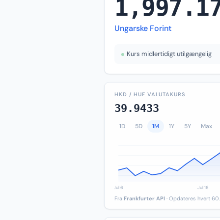
1,997.1
Ungarske Forint
Kurs midlertidigt utilgængelig
HKD / HUF VALUTAKURS
39.9433
1D
5D
1M
1Y
5Y
Max
Fra
Frankfurter API
· Opdateres hvert 60.