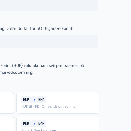
g Dollar du får for 50 Ungarske Forint:
Forint (HUF) valutakursen svinger baseret på
 markedsstemning.
HUF
→
HKD
HUF til HKD · Omvendt omregning
EUR
→
NOK
Euro til Norske Kroner