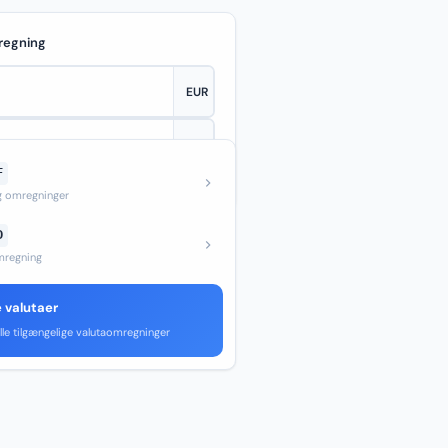
regning
F
—
og omregninger
D
regning
e valutaer
lle tilgængelige valutaomregninger