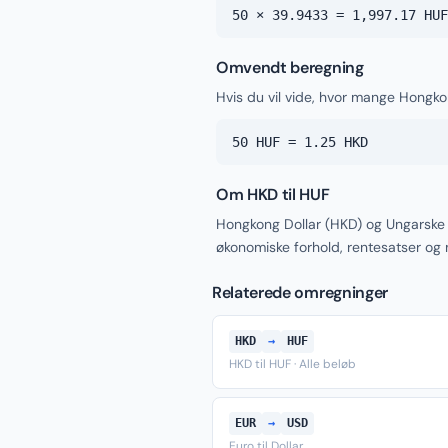
50 × 39.9433 = 1,997.17 HUF
Omvendt beregning
Hvis du vil vide, hvor mange Hongkon
50 HUF = 1.25 HKD
Om HKD til HUF
Hongkong Dollar (HKD) og Ungarske 
økonomiske forhold, rentesatser og
Relaterede omregninger
HKD
→
HUF
HKD til HUF · Alle beløb
EUR
→
USD
Euro til Dollar