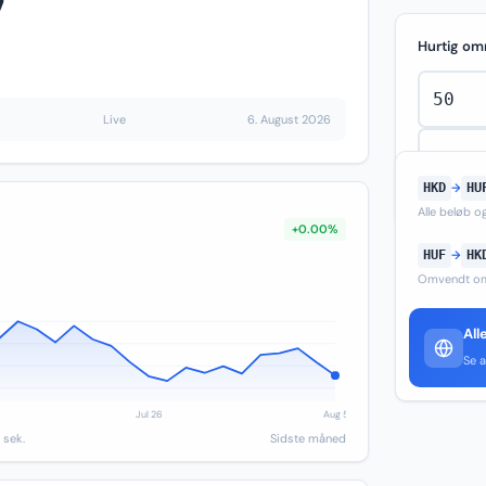
7
Hurtig om
Live
6. August 2026
HKD
→
HU
Alle beløb 
+0.00%
HUF
→
HK
Omvendt om
All
Se a
 sek.
Sidste måned