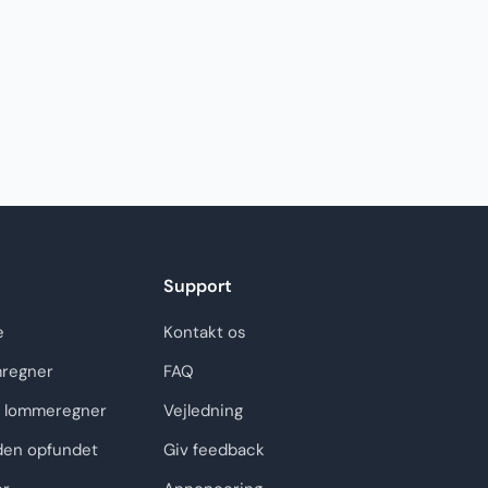
Support
e
Kontakt os
regner
FAQ
 lommeregner
Vejledning
den opfundet
Giv feedback