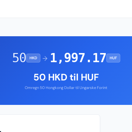
50
1,997.17
→
HKD
HUF
50 HKD til HUF
Omregn 50 Hongkong Dollar til Ungarske Forint