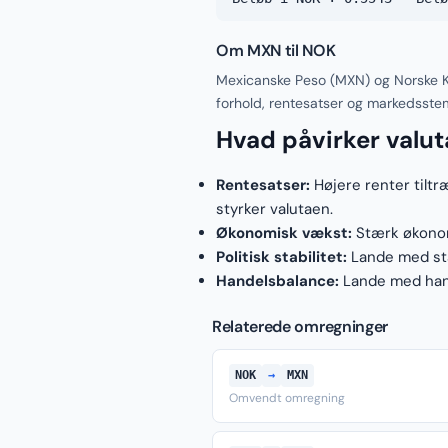
Om MXN til NOK
Mexicanske Peso (MXN) og Norske K
forhold, rentesatser og markedsste
Hvad påvirker valu
Rentesatser:
Højere renter tiltr
styrker valutaen.
Økonomisk vækst:
Stærk økonomi
Politisk stabilitet:
Lande med stab
Handelsbalance:
Lande med hand
Relaterede omregninger
NOK
→
MXN
Omvendt omregning