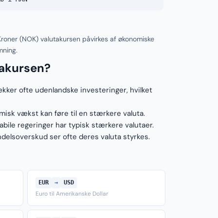
roner (NOK) valutakursen påvirkes af økonomiske
mning.
takursen?
ækker ofte udenlandske investeringer, hvilket
sk vækst kan føre til en stærkere valuta.
ile regeringer har typisk stærkere valutaer.
elsoverskud ser ofte deres valuta styrkes.
EUR
→
USD
Euro til Amerikanske Dollar