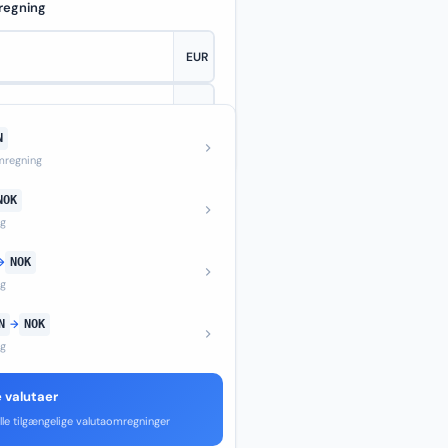
regning
N
—
regning
NOK
ng
→
NOK
ng
N
→
NOK
ng
e valutaer
lle tilgængelige valutaomregninger