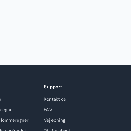
Support
e
Kontakt os
regner
FAQ
 lommeregner
Vejledning
den opfundet
Giv feedback