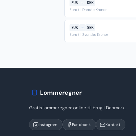
EUR
→
DKK
Euro til Danske Kroner
EUR
→
SEK
Euro til Svenske Kroner
Lommeregner
Gratis lommeregner online til brug i Danmark.
Instagram
Facebook
Kontakt