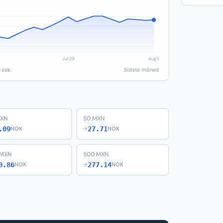
 sek.
Sidste måned
MXN
50 MXN
.09
27.71
NOK
→
NOK
 MXN
500 MXN
0.86
277.14
NOK
→
NOK