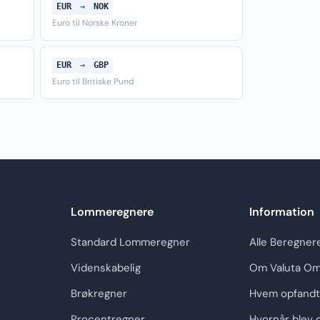
EUR
→
NOK
Euro til Norske Kroner
EUR
→
GBP
Euro til Britiske Pund
Lommeregnere
Information
Standard Lommeregner
Alle Beregner
Videnskabelig
Om Valuta Om
Brøkregner
Hvem opfandt
Procentregner
Hvornår blev 