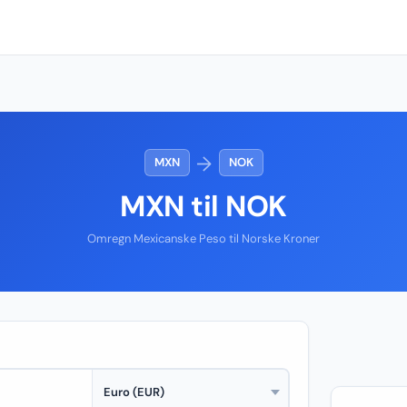
→
MXN
NOK
MXN til NOK
Omregn Mexicanske Peso til Norske Kroner