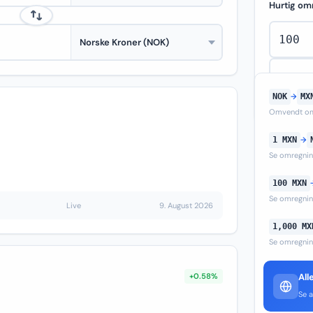
Hurtig om
NOK
→
MX
Omvendt om
1 MXN
→
Se omregni
100 MXN
Se omregni
Live
9. August 2026
1,000 MX
Se omregni
+0.58%
All
Se a