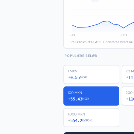
Fra
Frankfurter API
· Opdateres hvert 60.
POPULÆRE BELØB
1 MXN
20 
0.55
11
→
NOK
→
100 MXN
200
55.43
11
→
NOK
→
1,000 MXN
554.29
→
NOK