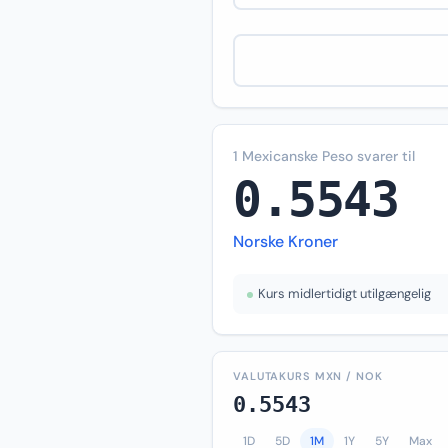
1 Mexicanske Peso svarer til
0.5543
Norske Kroner
Kurs midlertidigt utilgængelig
VALUTAKURS MXN / NOK
0.5543
1D
5D
1M
1Y
5Y
Max