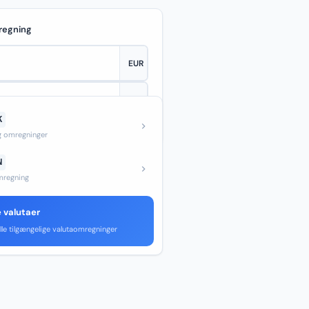
regning
K
—
og omregninger
N
regning
e valutaer
lle tilgængelige valutaomregninger