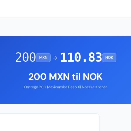
200
110.83
→
MXN
NOK
200 MXN til NOK
Omregn 200 Mexicanske Peso til Norske Kroner