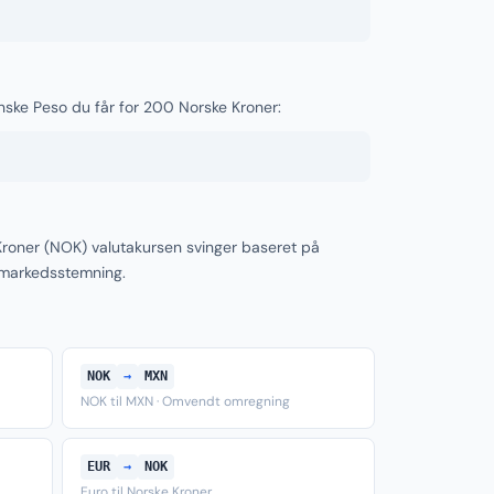
nske Peso du får for 200 Norske Kroner:
roner (NOK) valutakursen svinger baseret på
 markedsstemning.
NOK
→
MXN
NOK til MXN · Omvendt omregning
EUR
→
NOK
Euro til Norske Kroner