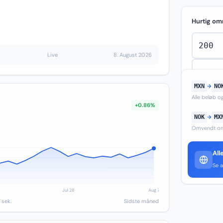
Hurtig om
Live
8. August 2026
MXN
→
NO
Alle beløb 
+0.86%
NOK
→
MX
Omvendt om
All
Se a
 sek.
Sidste måned