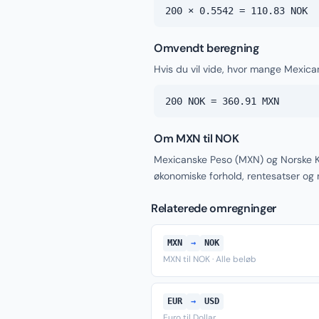
200 × 0.5542 = 110.83 NOK
Omvendt beregning
Hvis du vil vide, hvor mange Mexica
200 NOK = 360.91 MXN
Om MXN til NOK
Mexicanske Peso (MXN) og Norske K
økonomiske forhold, rentesatser og
Relaterede omregninger
MXN
→
NOK
MXN til NOK · Alle beløb
EUR
→
USD
Euro til Dollar