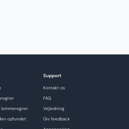
Support
e
Kontakt os
regner
FAQ
 lommeregner
Vejledning
den opfundet
Giv feedback