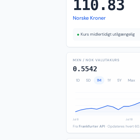
110.83
Norske Kroner
Kurs midlertidigt utilgængelig
MXN / NOK VALUTAKURS
0.5542
1D
5D
1M
1Y
5Y
Max
Fra
Frankfurter API
· Opdateres hvert 60.