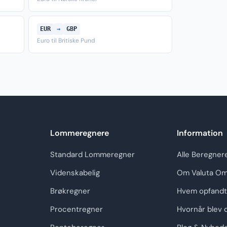
EUR
→
GBP
Euro til Britiske Pund
Lommeregnere
Information
Standard Lommeregner
Alle Beregner
Videnskabelig
Om Valuta Om
Brøkregner
Hvem opfandt
Procentregner
Hvornår blev 