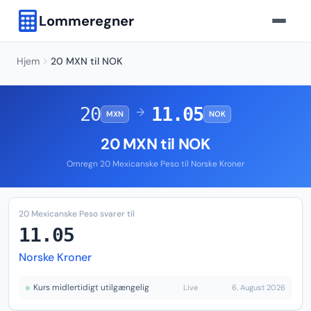
Lommeregner
Hjem
20 MXN til NOK
20
11.05
→
MXN
NOK
20 MXN til NOK
Omregn 20 Mexicanske Peso til Norske Kroner
20 Mexicanske Peso svarer til
11.05
Norske Kroner
Kurs midlertidigt utilgængelig
Live
6. August 2026