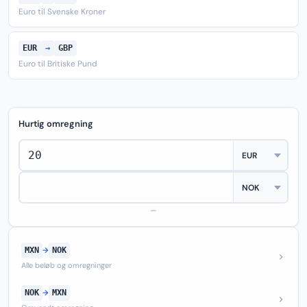
Euro til Svenske Kroner
EUR
→
GBP
Euro til Britiske Pund
Hurtig omregning
—
MXN
→
NOK
Alle beløb og omregninger
NOK
→
MXN