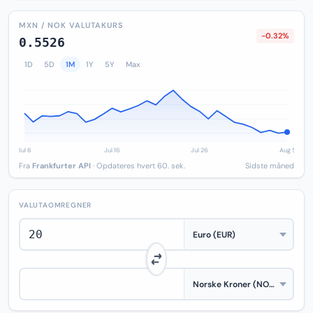
MXN / NOK VALUTAKURS
-0.32%
0.5526
1D
5D
1M
1Y
5Y
Max
Fra
Frankfurter API
· Opdateres hvert 60. sek.
Sidste måned
VALUTAOMREGNER