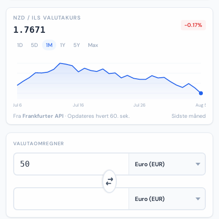
NZD / ILS VALUTAKURS
-0.17%
1.7671
1D
5D
1M
1Y
5Y
Max
Fra
Frankfurter API
· Opdateres hvert 60. sek.
Sidste måned
VALUTAOMREGNER