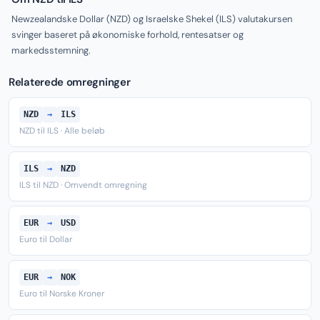
Newzealandske Dollar (NZD) og Israelske Shekel (ILS) valutakursen
svinger baseret på økonomiske forhold, rentesatser og
markedsstemning.
Relaterede omregninger
NZD
→
ILS
NZD til ILS · Alle beløb
ILS
→
NZD
ILS til NZD · Omvendt omregning
EUR
→
USD
Euro til Dollar
EUR
→
NOK
Euro til Norske Kroner