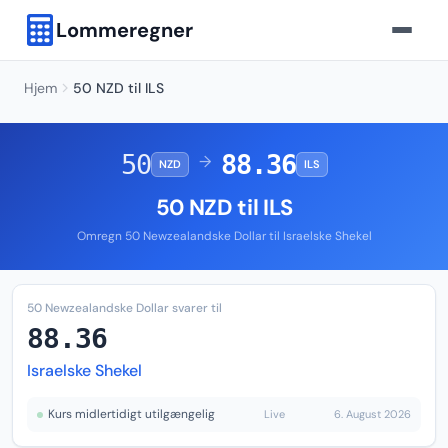
Lommeregner
Hjem
50 NZD til ILS
50
88.36
→
NZD
ILS
50 NZD til ILS
Omregn 50 Newzealandske Dollar til Israelske Shekel
50 Newzealandske Dollar svarer til
88.36
Israelske Shekel
Kurs midlertidigt utilgængelig
Live
6. August 2026