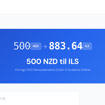
500
883.64
→
NZD
ILS
500 NZD til ILS
Omregn 500 Newzealandske Dollar til Israelske Shekel
 til