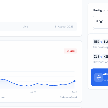
Hurtig om
Live
8. August 2026
NZD
→
IL
Alle beløb 
-0.53%
ILS
→
NZ
Omvendt om
All
Se a
 sek.
Sidste måned