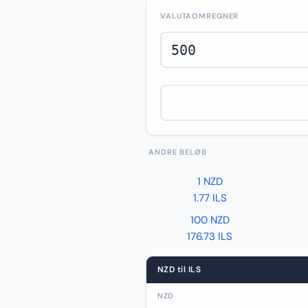
VALUTAOMREGNER
ANDRE BELØB
1 NZD
1.77 ILS
100 NZD
176.73 ILS
NZD til ILS
NZD