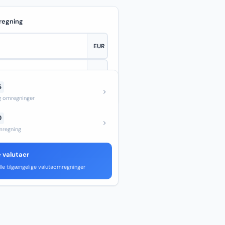
regning
S
—
og omregninger
D
regning
e valutaer
lle tilgængelige valutaomregninger