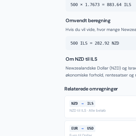
500 × 1.7673 = 883.64 ILS
Omvendt beregning
Hvis du vil vide, hvor mange Newzea
500 ILS = 282.92 NZD
Om NZD til ILS
Newzealandske Dollar (NZD) og Israe
økonomiske forhold, rentesatser og
Relaterede omregninger
NZD
→
ILS
NZD til ILS · Alle beløb
EUR
→
USD
Euro til Dollar