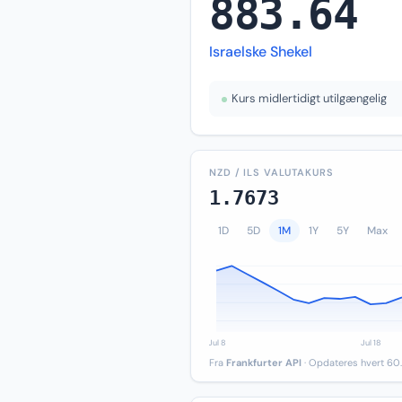
883.64
Israelske Shekel
Kurs midlertidigt utilgængelig
NZD / ILS VALUTAKURS
1.7673
1D
5D
1M
1Y
5Y
Max
Fra
Frankfurter API
· Opdateres hvert 60.