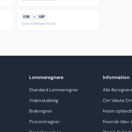
EUR
→
GBP
Euro til Britiske Pund
Lommeregnere
Information
Standard Lommeregner
Alle Beregner
Videnskabelig
Om Valuta Om
Brøkregner
Hvem opfandt
Procentregner
Hvornår blev 