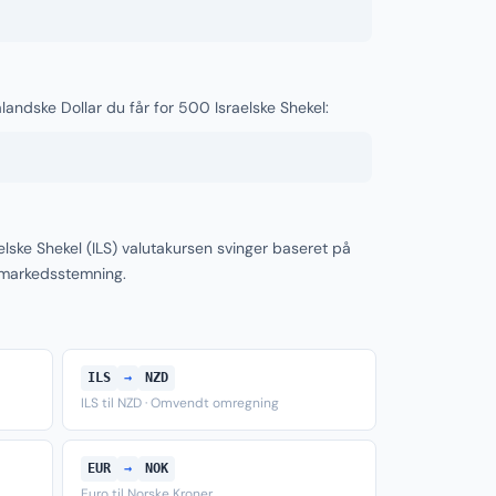
landske Dollar du får for 500 Israelske Shekel:
lske Shekel (ILS) valutakursen svinger baseret på
 markedsstemning.
ILS
→
NZD
ILS til NZD · Omvendt omregning
EUR
→
NOK
Euro til Norske Kroner