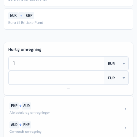
EUR
→
GBP
Euro til Britiske Pund
Hurtig omregning
—
PHP
→
AUD
Alle beløb og omregninger
AUD
→
PHP
Omvendt omregning