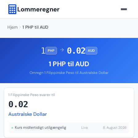
Lommeregner
Hjem
1 PHP til AUD
1
0.02
→
PHP
AUD
1 PHP til AUD
Omregn 1 Filippinske Peso til Australske Dollar
1 Filippinske Peso svarer til
0.02
Australske Dollar
Kurs midlertidigt utilgængelig
Live
8. August 2026