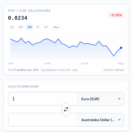
PHP / AUD VALUTAKURS
-0.23%
0.0234
1D
5D
1M
1Y
5Y
Max
Fra
Frankfurter API
· Opdateres hvert 60. sek.
Sidste måned
VALUTAOMREGNER