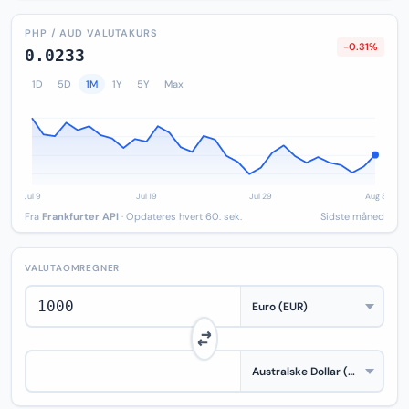
PHP / AUD VALUTAKURS
-0.31%
0.0233
1D
5D
1M
1Y
5Y
Max
Fra
Frankfurter API
· Opdateres hvert 60. sek.
Sidste måned
VALUTAOMREGNER