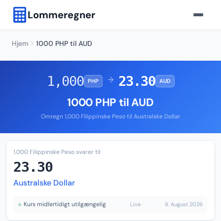
Lommeregner
Hjem
1000 PHP til AUD
1,000
23.30
→
PHP
AUD
1000 PHP til AUD
Omregn 1,000 Filippinske Peso til Australske Dollar
1,000 Filippinske Peso svarer til
23.30
Australske Dollar
Kurs midlertidigt utilgængelig
Live
9. August 2026