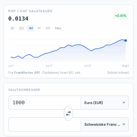
PHP / CHF VALUTAKURS
+0.81%
0.0134
1D
5D
1M
1Y
5Y
Max
Fra
Frankfurter API
· Opdateres hvert 60. sek.
Sidste måned
VALUTAOMREGNER