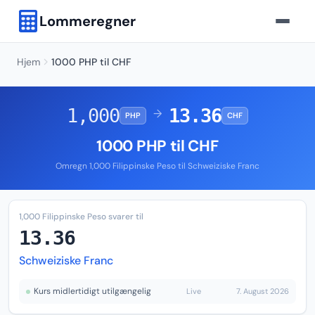
Lommeregner
Hjem
1000 PHP til CHF
1,000
13.36
→
PHP
CHF
1000 PHP til CHF
Omregn 1,000 Filippinske Peso til Schweiziske Franc
1,000 Filippinske Peso svarer til
13.36
Schweiziske Franc
Kurs midlertidigt utilgængelig
Live
7. August 2026