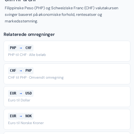
Filippinske Peso (PHP) og Schweiziske Franc (CHF) valutakursen
svinger baseret på økonomiske forhold, rentesatser og
markedsstemning.
Relaterede omregninger
PHP
→
CHF
PHP til CHF · Alle beløb
CHF
→
PHP
CHF til PHP · Omvendt omregning
EUR
→
USD
Euro til Dollar
EUR
→
NOK
Euro til Norske Kroner