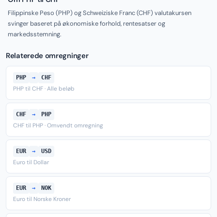
Filippinske Peso (PHP) og Schweiziske Franc (CHF) valutakursen
svinger baseret på økonomiske forhold, rentesatser og
markedsstemning.
Relaterede omregninger
PHP
→
CHF
PHP til CHF · Alle beløb
CHF
→
PHP
CHF til PHP · Omvendt omregning
EUR
→
USD
Euro til Dollar
EUR
→
NOK
Euro til Norske Kroner