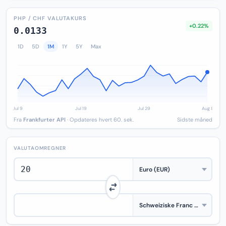
PHP / CHF VALUTAKURS
+0.22%
0.0133
1D
5D
1M
1Y
5Y
Max
Fra
Frankfurter API
· Opdateres hvert 60. sek.
Sidste måned
VALUTAOMREGNER