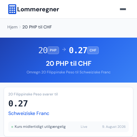
Lommeregner
Hjem
20 PHP til CHF
20
0.27
→
PHP
CHF
20 PHP til CHF
Omregn 20 Filippinske Peso til Schweiziske Franc
20 Filippinske Peso svarer til
0.27
Schweiziske Franc
Kurs midlertidigt utilgængelig
Live
9. August 2026