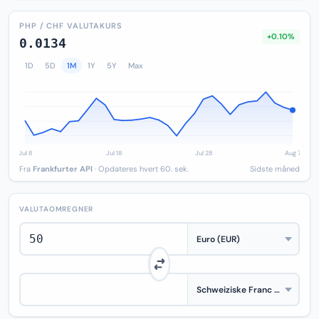
PHP / CHF VALUTAKURS
+0.10%
0.0134
1D
5D
1M
1Y
5Y
Max
Fra
Frankfurter API
· Opdateres hvert 60. sek.
Sidste måned
VALUTAOMREGNER