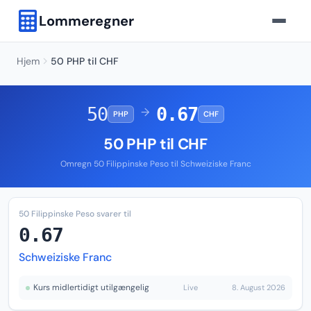
Lommeregner
Hjem
50 PHP til CHF
50
0.67
→
PHP
CHF
50 PHP til CHF
Omregn 50 Filippinske Peso til Schweiziske Franc
50 Filippinske Peso svarer til
0.67
Schweiziske Franc
Kurs midlertidigt utilgængelig
Live
8. August 2026