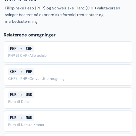
Filippinske Peso (PHP) og Schweiziske Franc (CHF) valutakursen
svinger baseret på økonomiske forhold, rentesatser og
markedsstemning.
Relaterede omregninger
PHP
→
CHF
PHP til CHF · Alle beløb
CHF
→
PHP
CHF til PHP · Omvendt omregning
EUR
→
USD
Euro til Dollar
EUR
→
NOK
Euro til Norske Kroner