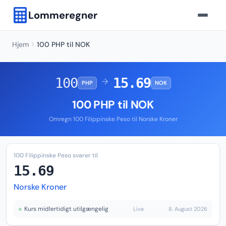
Lommeregner
Hjem
100 PHP til NOK
100
15.69
→
PHP
NOK
100 PHP til NOK
Omregn 100 Filippinske Peso til Norske Kroner
100 Filippinske Peso svarer til
15.69
Norske Kroner
Kurs midlertidigt utilgængelig
Live
8. August 2026