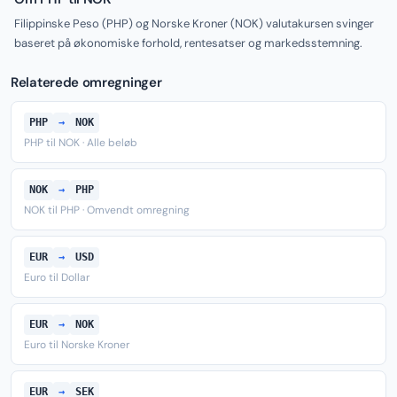
Filippinske Peso (PHP) og Norske Kroner (NOK) valutakursen svinger
baseret på økonomiske forhold, rentesatser og markedsstemning.
Relaterede omregninger
PHP
→
NOK
PHP til NOK · Alle beløb
NOK
→
PHP
NOK til PHP · Omvendt omregning
EUR
→
USD
Euro til Dollar
EUR
→
NOK
Euro til Norske Kroner
EUR
→
SEK