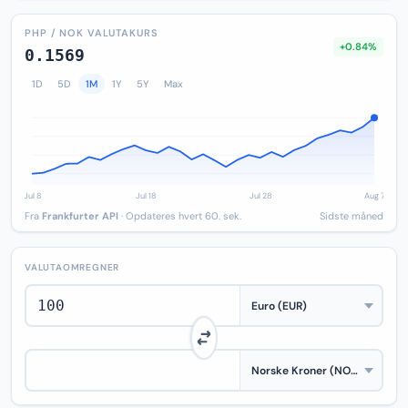
PHP / NOK VALUTAKURS
+0.84%
0.1569
1D
5D
1M
1Y
5Y
Max
Fra
Frankfurter API
· Opdateres hvert 60. sek.
Sidste måned
VALUTAOMREGNER