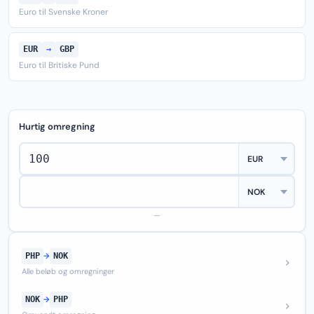
Euro til Svenske Kroner
EUR
→
GBP
Euro til Britiske Pund
Hurtig omregning
—
PHP
→
NOK
Alle beløb og omregninger
NOK
→
PHP