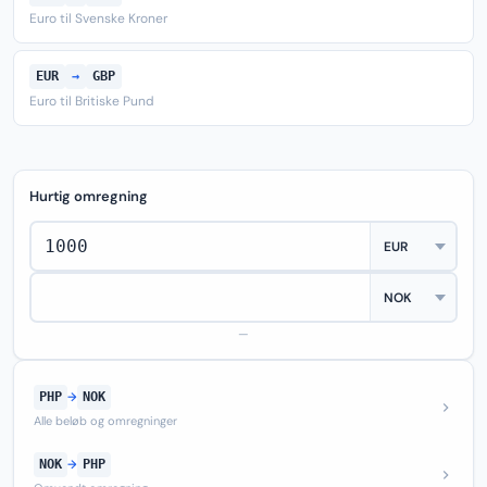
Euro til Svenske Kroner
EUR
→
GBP
Euro til Britiske Pund
Hurtig omregning
—
PHP
→
NOK
Alle beløb og omregninger
NOK
→
PHP