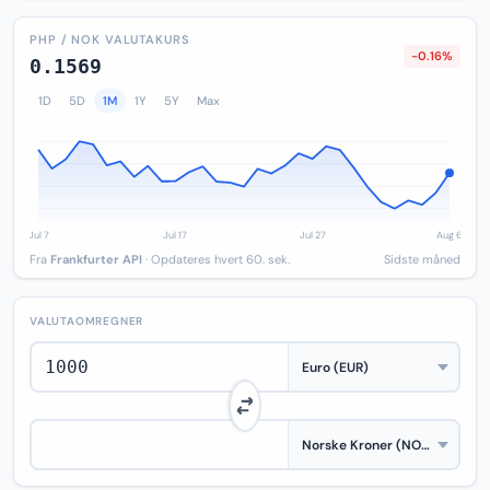
PHP / NOK VALUTAKURS
-0.16%
0.1569
1D
5D
1M
1Y
5Y
Max
Fra
Frankfurter API
· Opdateres hvert 60. sek.
Sidste måned
VALUTAOMREGNER