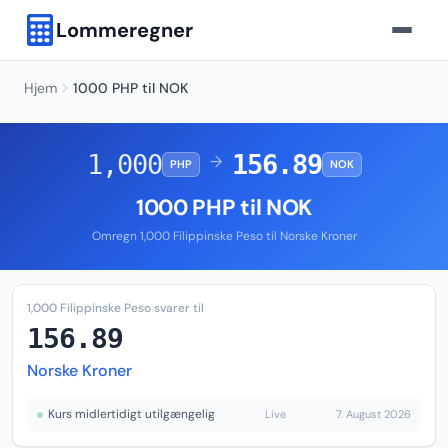
Lommeregner
Hjem
1000 PHP til NOK
1,000
156.89
→
PHP
NOK
1000 PHP til NOK
Omregn 1,000 Filippinske Peso til Norske Kroner
1,000 Filippinske Peso svarer til
156.89
Norske Kroner
Kurs midlertidigt utilgængelig
Live
7. August 2026