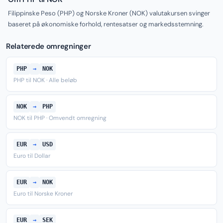
Filippinske Peso (PHP) og Norske Kroner (NOK) valutakursen svinger
baseret på økonomiske forhold, rentesatser og markedsstemning.
Relaterede omregninger
PHP
→
NOK
PHP til NOK · Alle beløb
NOK
→
PHP
NOK til PHP · Omvendt omregning
EUR
→
USD
Euro til Dollar
EUR
→
NOK
Euro til Norske Kroner
EUR
→
SEK