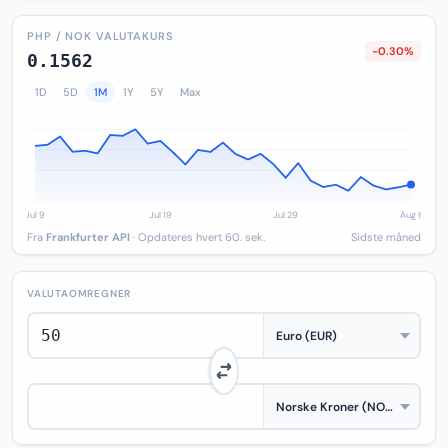
PHP / NOK VALUTAKURS
-0.30%
0.1562
1D
5D
1M
1Y
5Y
Max
Fra
Frankfurter API
· Opdateres hvert 60. sek.
Sidste måned
VALUTAOMREGNER