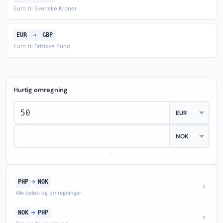
Euro til Svenske Kroner
EUR
→
GBP
Euro til Britiske Pund
Hurtig omregning
—
PHP
→
NOK
Alle beløb og omregninger
NOK
→
PHP