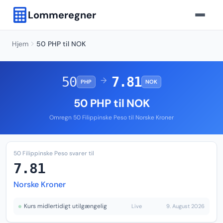
Lommeregner
Hjem
50 PHP til NOK
50
7.81
→
PHP
NOK
50 PHP til NOK
Omregn 50 Filippinske Peso til Norske Kroner
50 Filippinske Peso svarer til
7.81
Norske Kroner
Kurs midlertidigt utilgængelig
Live
9. August 2026