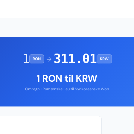
1
311.01
→
RON
KRW
1 RON til KRW
Omregn 1 Rumænske Leu til Sydkoreanske Won