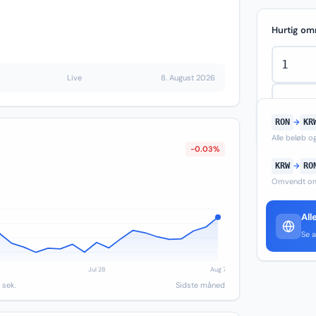
Hurtig om
Live
8. August 2026
RON
→
KR
Alle beløb 
-0.03%
KRW
→
RO
Omvendt om
All
Se a
 sek.
Sidste måned