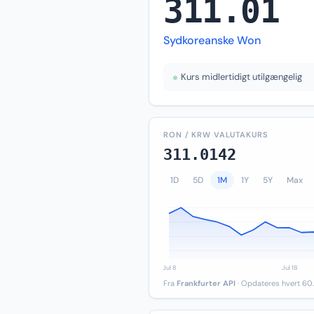
311.01
Sydkoreanske Won
Kurs midlertidigt utilgængelig
RON / KRW VALUTAKURS
311.0142
1D
5D
1M
1Y
5Y
Max
Fra
Frankfurter API
· Opdateres hvert 60.