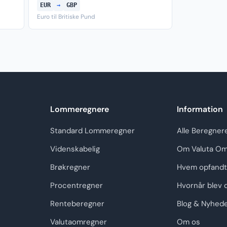
EUR
→
GBP
Euro til Britiske Pund
Lommeregnere
Information
Standard Lommeregner
Alle Beregner
Videnskabelig
Om Valuta Om
Brøkregner
Hvem opfandt
Procentregner
Hvornår blev 
Renteberegner
Blog & Nyhed
Valutaomregner
Om os