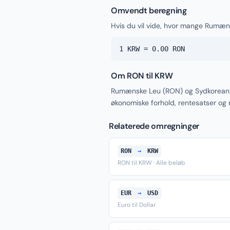
Omvendt beregning
Hvis du vil vide, hvor mange Rumæn
1 KRW = 0.00 RON
Om RON til KRW
Rumænske Leu (RON) og Sydkoreans
økonomiske forhold, rentesatser og
Relaterede omregninger
RON
→
KRW
RON til KRW · Alle beløb
EUR
→
USD
Euro til Dollar