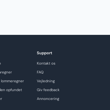
Support
e
Kontakt os
regner
FAQ
 lommeregner
Vejledning
den opfundet
Giv feedback
er
Annoncering