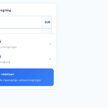
regning
W
—
og omregninger
N
regning
e valutaer
lle tilgængelige valutaomregninger