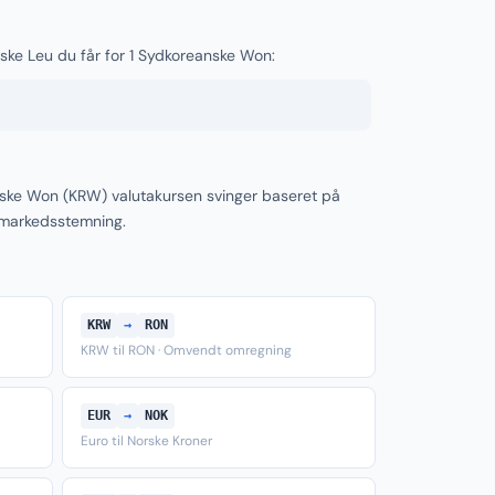
ske Leu du får for 1 Sydkoreanske Won:
ke Won (KRW) valutakursen svinger baseret på
 markedsstemning.
KRW
→
RON
KRW til RON · Omvendt omregning
EUR
→
NOK
Euro til Norske Kroner