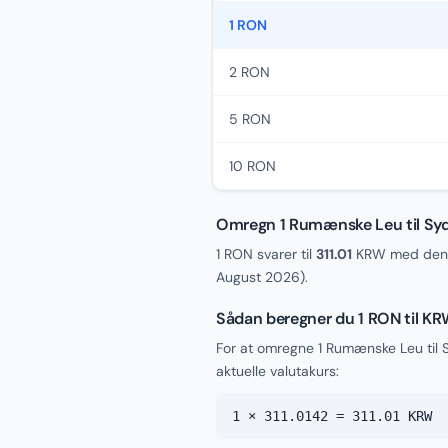
1 RON
2 RON
5 RON
10 RON
Omregn 1 Rumænske Leu til Sy
1 RON svarer til
311.01
KRW med den a
August 2026
).
Sådan beregner du 1 RON til K
For at omregne 1 Rumænske Leu til
aktuelle valutakurs:
1 × 311.0142 = 311.01 KRW