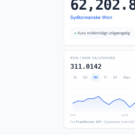
62,202.
Sydkoreanske Won
Kurs midlertidigt utilgængelig
RON / KRW VALUTAKURS
311.0142
1D
5D
1M
1Y
5Y
Max
Fra
Frankfurter API
· Opdateres hvert 60.