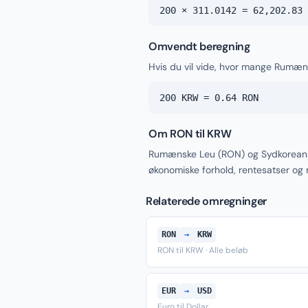
200 × 311.0142 = 62,202.83 
Omvendt beregning
Hvis du vil vide, hvor mange Rumæ
200 KRW = 0.64 RON
Om RON til KRW
Rumænske Leu (RON) og Sydkoreans
økonomiske forhold, rentesatser og
Relaterede omregninger
RON
→
KRW
RON til KRW · Alle beløb
EUR
→
USD
Euro til Dollar