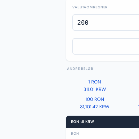
VALUTAOMREGNER
ANDRE BELØB
1 RON
311.01 KRW
100 RON
31,101.42 KRW
RON til KRW
RON