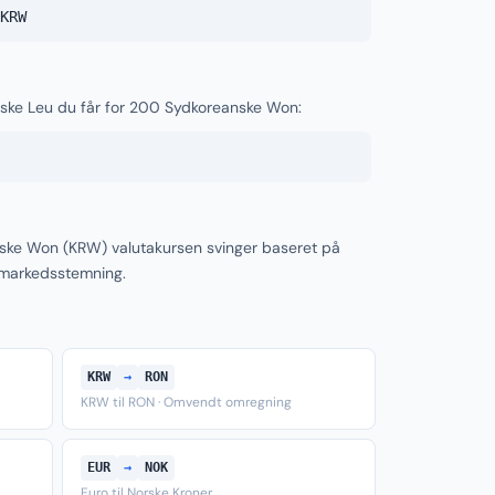
KRW
nske Leu du får for 200 Sydkoreanske Won:
ke Won (KRW) valutakursen svinger baseret på
 markedsstemning.
KRW
→
RON
KRW til RON · Omvendt omregning
EUR
→
NOK
Euro til Norske Kroner