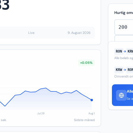
83
Hurtig om
Live
9. August 2026
RON
→
KR
Alle beløb 
+0.05%
KRW
→
RO
Omvendt om
All
Se a
 sek.
Sidste måned