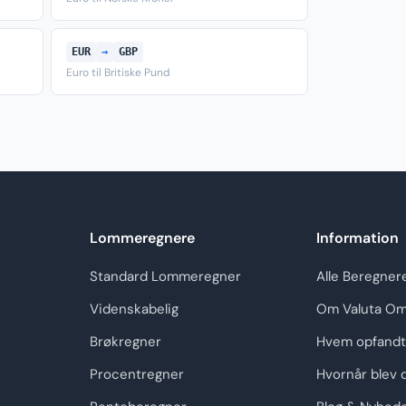
EUR
→
GBP
Euro til Britiske Pund
Lommeregnere
Information
Standard Lommeregner
Alle Beregner
Videnskabelig
Om Valuta Om
Brøkregner
Hvem opfandt
Procentregner
Hvornår blev 