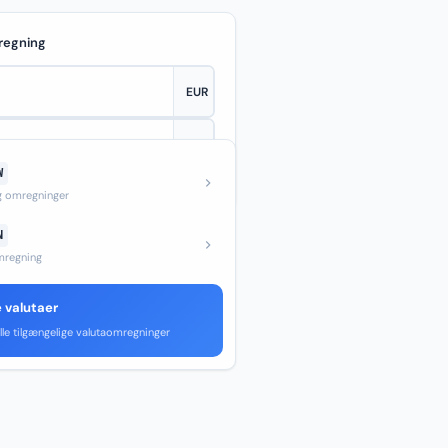
regning
W
—
og omregninger
N
regning
e valutaer
lle tilgængelige valutaomregninger