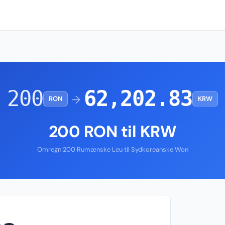
200
62,202.83
→
RON
KRW
200 RON til KRW
Omregn 200 Rumænske Leu til Sydkoreanske Won