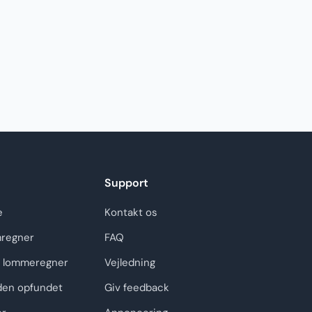
Support
e
Kontakt os
regner
FAQ
 lommeregner
Vejledning
den opfundet
Giv feedback