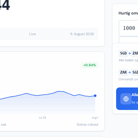
44
Hurtig om
Live
9. August 2026
SGD
→
ZA
Alle beløb 
+0.84%
ZAR
→
SG
Omvendt om
All
Se a
 sek.
Sidste måned