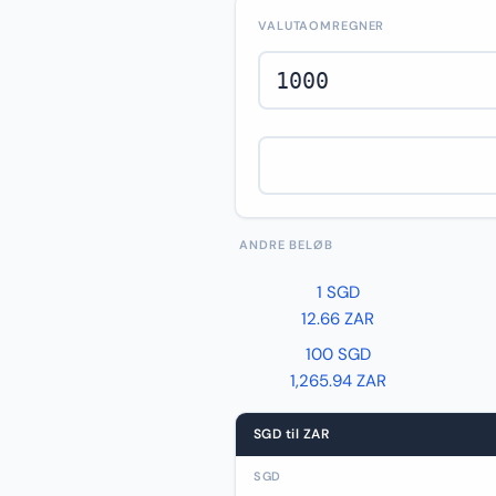
VALUTAOMREGNER
ANDRE BELØB
1 SGD
12.66 ZAR
100 SGD
1,265.94 ZAR
SGD til ZAR
SGD