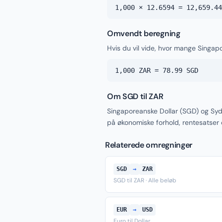
1,000 × 12.6594 = 12,659.44
Omvendt beregning
Hvis du vil vide, hvor mange Singap
1,000 ZAR = 78.99 SGD
Om SGD til ZAR
Singaporeanske Dollar (SGD) og Syd
på økonomiske forhold, rentesatser
Relaterede omregninger
SGD
→
ZAR
SGD til ZAR · Alle beløb
EUR
→
USD
Euro til Dollar