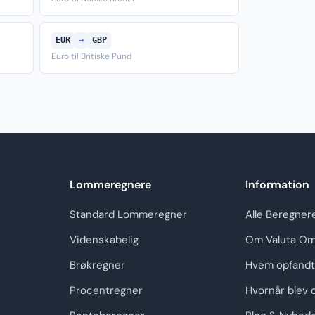
EUR
→
GBP
Euro til Britiske Pund
Lommeregnere
Information
Standard Lommeregner
Alle Beregner
Videnskabelig
Om Valuta Om
Brøkregner
Hvem opfandt
Procentregner
Hvornår blev 