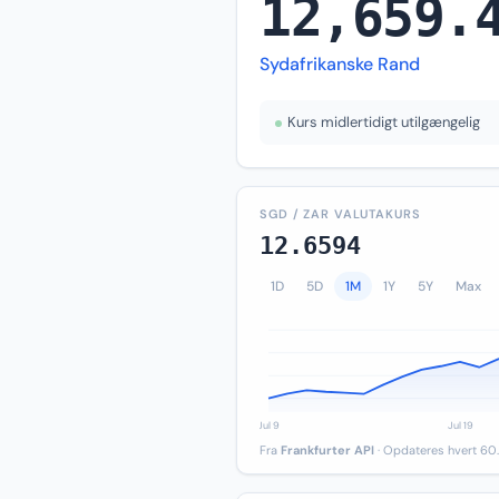
12,659.
Sydafrikanske Rand
Kurs midlertidigt utilgængelig
SGD / ZAR VALUTAKURS
12.6594
1D
5D
1M
1Y
5Y
Max
Fra
Frankfurter API
· Opdateres hvert 60.