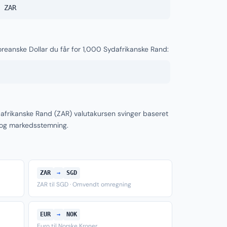
 ZAR
oreanske Dollar du får for 1,000 Sydafrikanske Rand:
afrikanske Rand (ZAR) valutakursen svinger baseret
 og markedsstemning.
ZAR
→
SGD
ZAR til SGD · Omvendt omregning
EUR
→
NOK
Euro til Norske Kroner