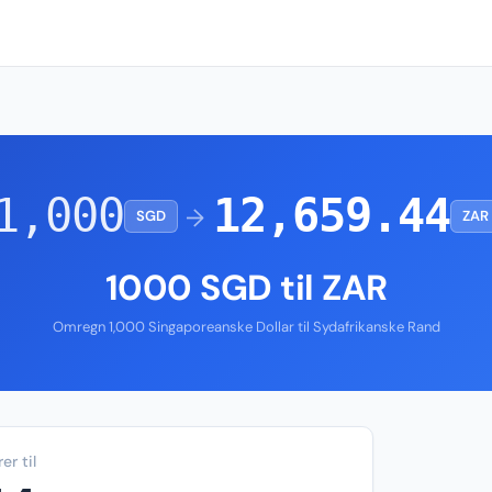
1,000
12,659.44
→
SGD
ZAR
1000 SGD til ZAR
Omregn 1,000 Singaporeanske Dollar til Sydafrikanske Rand
er til