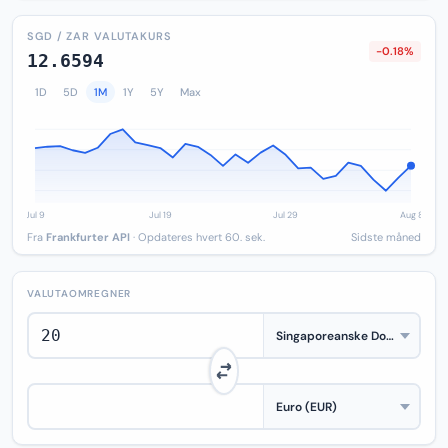
SGD / ZAR VALUTAKURS
-0.18%
12.6594
1D
5D
1M
1Y
5Y
Max
Fra
Frankfurter API
· Opdateres hvert 60. sek.
Sidste måned
VALUTAOMREGNER