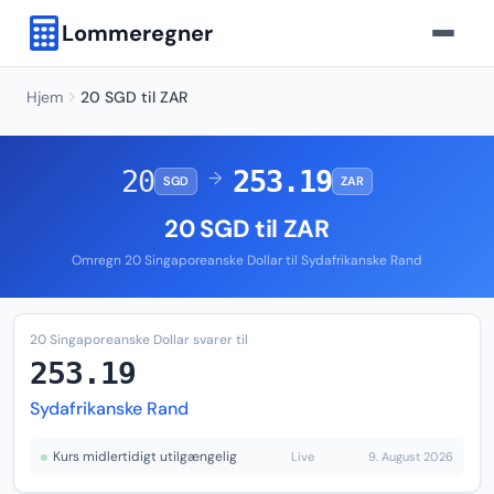
Lommeregner
Hjem
20 SGD til ZAR
20
253.19
→
SGD
ZAR
20 SGD til ZAR
Omregn 20 Singaporeanske Dollar til Sydafrikanske Rand
20 Singaporeanske Dollar svarer til
253.19
Sydafrikanske Rand
Kurs midlertidigt utilgængelig
Live
9. August 2026