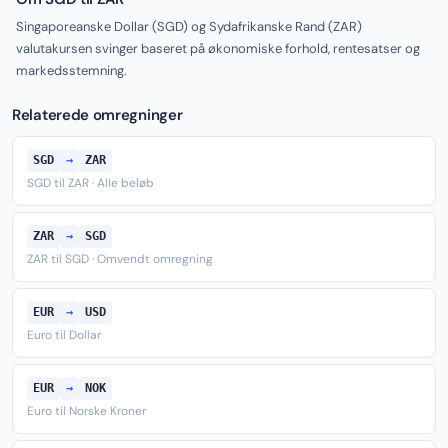
Singaporeanske Dollar (SGD) og Sydafrikanske Rand (ZAR)
valutakursen svinger baseret på økonomiske forhold, rentesatser og
markedsstemning.
Relaterede omregninger
SGD
→
ZAR
SGD til ZAR · Alle beløb
ZAR
→
SGD
ZAR til SGD · Omvendt omregning
EUR
→
USD
Euro til Dollar
EUR
→
NOK
Euro til Norske Kroner