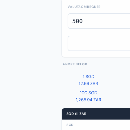
VALUTAOMREGNER
ANDRE BELØB
1 SGD
12.66 ZAR
100 SGD
1,265.94 ZAR
SGD til ZAR
SGD