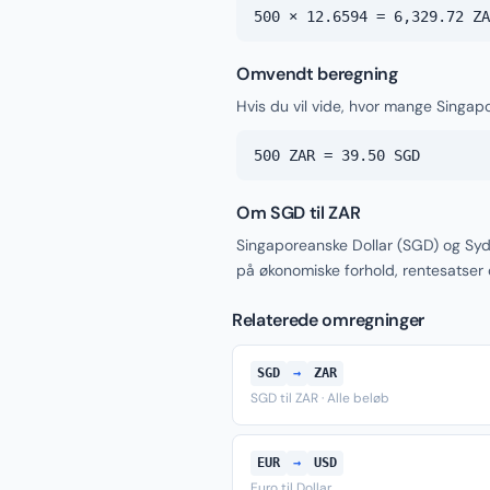
500 × 12.6594 = 6,329.72 ZA
Omvendt beregning
Hvis du vil vide, hvor mange Singap
500 ZAR = 39.50 SGD
Om SGD til ZAR
Singaporeanske Dollar (SGD) og Syd
på økonomiske forhold, rentesatser
Relaterede omregninger
SGD
→
ZAR
SGD til ZAR · Alle beløb
EUR
→
USD
Euro til Dollar