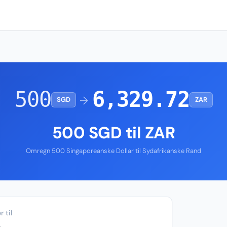
500
6,329.72
→
SGD
ZAR
500 SGD til ZAR
Omregn 500 Singaporeanske Dollar til Sydafrikanske Rand
 til