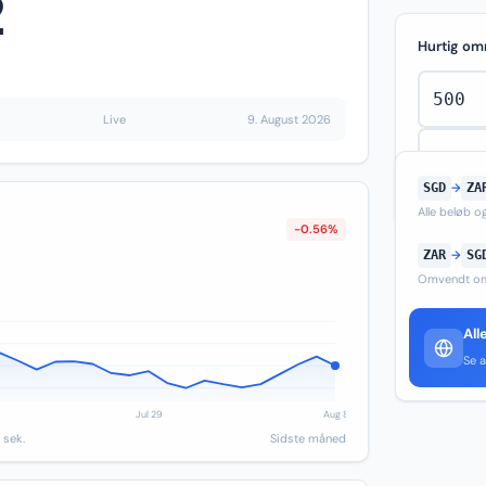
2
Hurtig om
Live
9. August 2026
SGD
→
ZA
Alle beløb 
-0.56%
ZAR
→
SG
Omvendt om
All
Se a
 sek.
Sidste måned