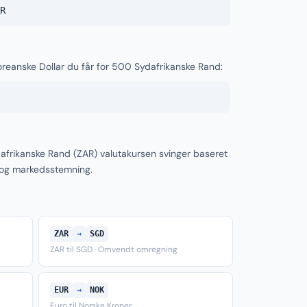
R
oreanske Dollar du får for 500 Sydafrikanske Rand:
afrikanske Rand (ZAR) valutakursen svinger baseret
 og markedsstemning.
ZAR
→
SGD
ZAR til SGD · Omvendt omregning
EUR
→
NOK
Euro til Norske Kroner