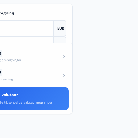
regning
R
—
og omregninger
D
regning
e valutaer
lle tilgængelige valutaomregninger