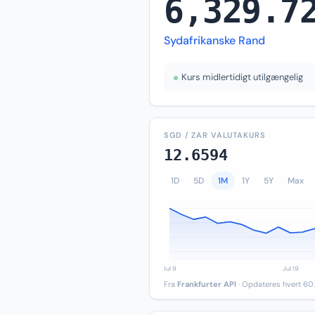
6,329.7
Sydafrikanske Rand
Kurs midlertidigt utilgængelig
SGD / ZAR VALUTAKURS
12.6594
1D
5D
1M
1Y
5Y
Max
Fra
Frankfurter API
· Opdateres hvert 60.