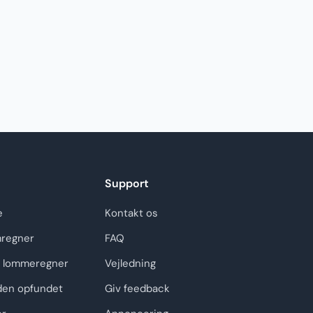
Support
e
Kontakt os
regner
FAQ
 lommeregner
Vejledning
den opfundet
Giv feedback