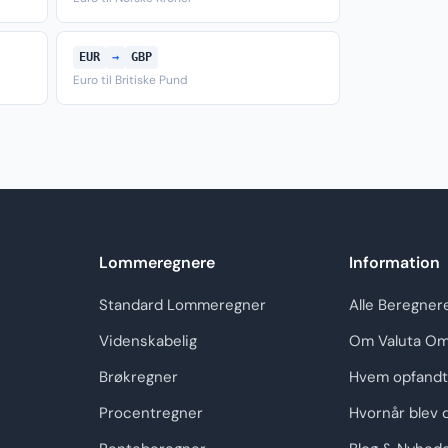
EUR
→
GBP
Euro til Britiske Pund
Lommeregnere
Information
Standard Lommeregner
Alle Beregner
Videnskabelig
Om Valuta Om
Brøkregner
Hvem opfandt
Procentregner
Hvornår blev 