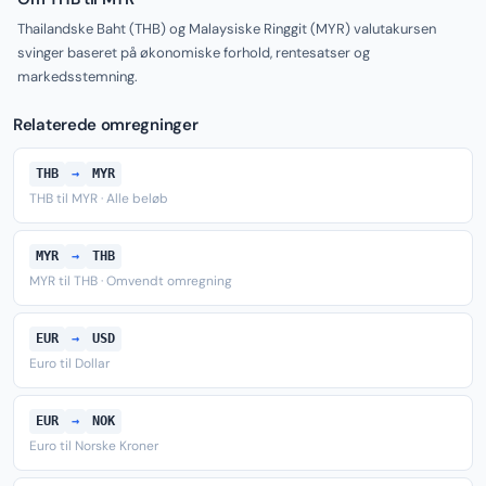
Thailandske Baht (THB) og Malaysiske Ringgit (MYR) valutakursen
svinger baseret på økonomiske forhold, rentesatser og
markedsstemning.
Relaterede omregninger
THB
→
MYR
THB til MYR · Alle beløb
MYR
→
THB
MYR til THB · Omvendt omregning
EUR
→
USD
Euro til Dollar
EUR
→
NOK
Euro til Norske Kroner