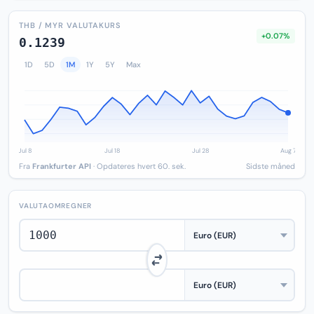
THB / MYR VALUTAKURS
+0.07%
0.1239
1D
5D
1M
1Y
5Y
Max
Fra
Frankfurter API
· Opdateres hvert 60. sek.
Sidste måned
VALUTAOMREGNER