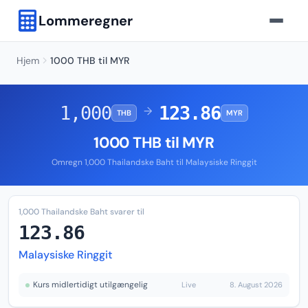
Lommeregner
Hjem
1000 THB til MYR
1,000
123.86
→
THB
MYR
1000 THB til MYR
Omregn 1,000 Thailandske Baht til Malaysiske Ringgit
1,000 Thailandske Baht svarer til
123.86
Malaysiske Ringgit
Kurs midlertidigt utilgængelig
Live
8. August 2026