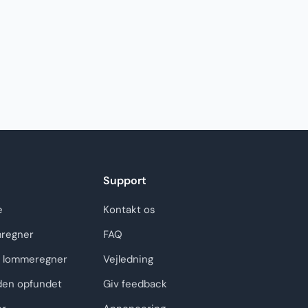
Support
e
Kontakt os
regner
FAQ
 lommeregner
Vejledning
den opfundet
Giv feedback