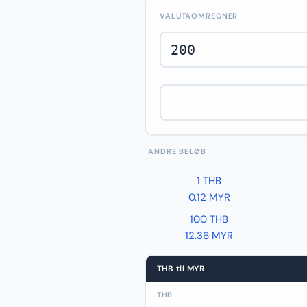
VALUTAOMREGNER
ANDRE BELØB
1 THB
0.12 MYR
100 THB
12.36 MYR
THB til MYR
THB