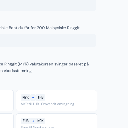
dske Baht du får for 200 Malaysiske Ringgit:
e Ringgit (MYR) valutakursen svinger baseret på
 markedsstemning.
MYR
→
THB
MYR til THB · Omvendt omregning
EUR
→
NOK
Euro til Norske Kroner