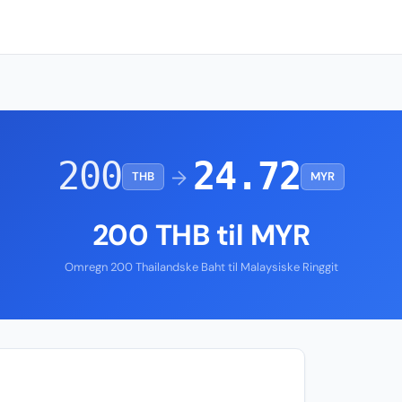
200
24.72
→
THB
MYR
200 THB til MYR
Omregn 200 Thailandske Baht til Malaysiske Ringgit