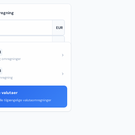
regning
R
—
og omregninger
B
regning
e valutaer
lle tilgængelige valutaomregninger