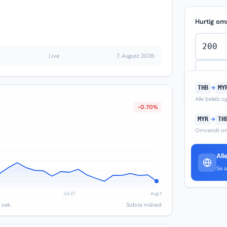
Hurtig om
Live
7. August 2026
THB
→
MY
Alle beløb 
-0.70%
MYR
→
TH
Omvendt om
All
Se a
 sek.
Sidste måned