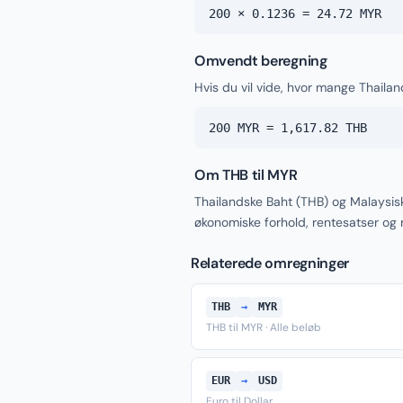
200 × 0.1236 = 24.72 MYR
Omvendt beregning
Hvis du vil vide, hvor mange Thailan
200 MYR = 1,617.82 THB
Om THB til MYR
Thailandske Baht (THB) og Malaysisk
økonomiske forhold, rentesatser og
Relaterede omregninger
THB
→
MYR
THB til MYR · Alle beløb
EUR
→
USD
Euro til Dollar