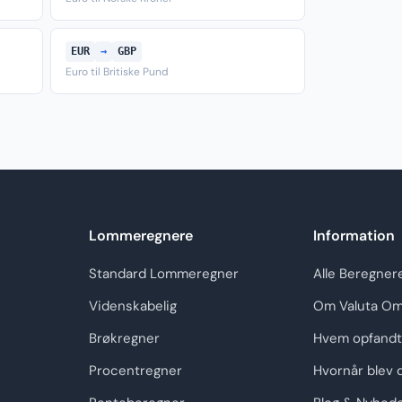
EUR
→
GBP
Euro til Britiske Pund
Lommeregnere
Information
Standard Lommeregner
Alle Beregner
Videnskabelig
Om Valuta Om
Brøkregner
Hvem opfandt
Procentregner
Hvornår blev 