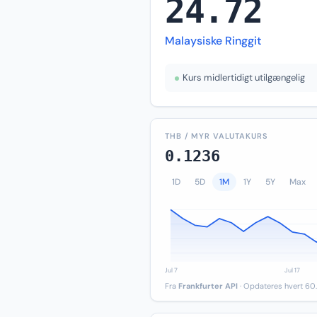
24.72
Malaysiske Ringgit
Kurs midlertidigt utilgængelig
THB / MYR VALUTAKURS
0.1236
1D
5D
1M
1Y
5Y
Max
Fra
Frankfurter API
· Opdateres hvert 60.