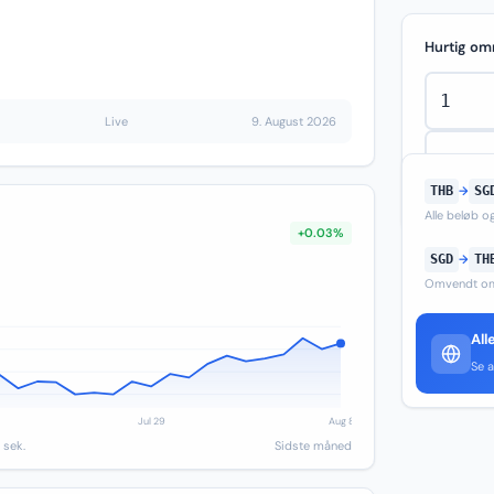
Hurtig om
Live
9. August 2026
THB
→
SG
Alle beløb 
+0.03%
SGD
→
TH
Omvendt om
All
Se a
 sek.
Sidste måned