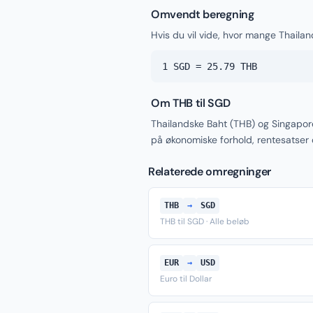
Omvendt beregning
Hvis du vil vide, hvor mange Thailan
1 SGD = 25.79 THB
Om THB til SGD
Thailandske Baht (THB) og Singapor
på økonomiske forhold, rentesatser
Relaterede omregninger
THB
→
SGD
THB til SGD · Alle beløb
EUR
→
USD
Euro til Dollar