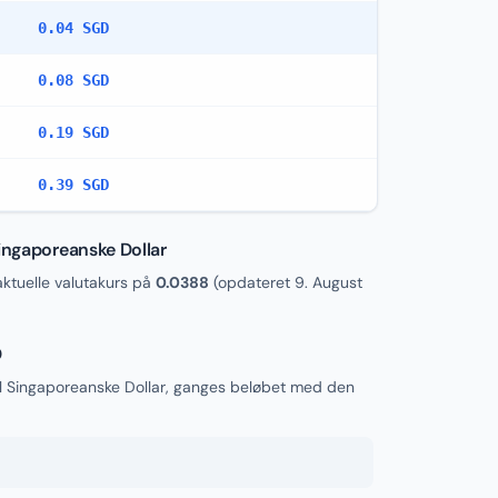
0.04 SGD
0.08 SGD
0.19 SGD
0.39 SGD
Singaporeanske Dollar
tuelle valutakurs på
0.0388
(opdateret
9. August
D
til Singaporeanske Dollar, ganges beløbet med den