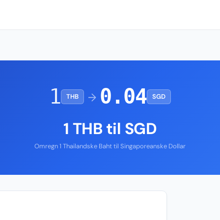
1
0.04
→
THB
SGD
1 THB til SGD
Omregn 1 Thailandske Baht til Singaporeanske Dollar