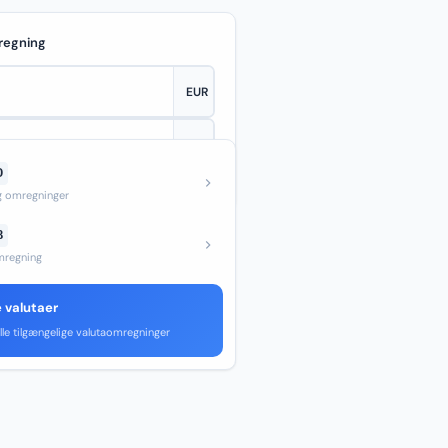
regning
D
—
og omregninger
B
regning
e valutaer
lle tilgængelige valutaomregninger