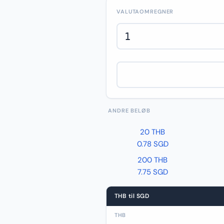
VALUTAOMREGNER
ANDRE BELØB
20 THB
0.78 SGD
200 THB
7.75 SGD
THB til SGD
THB