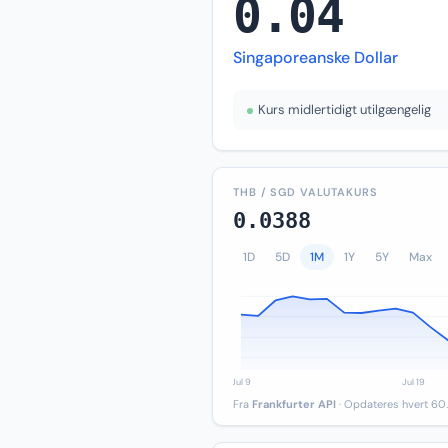
0.04
Singaporeanske Dollar
Kurs midlertidigt utilgængelig
THB / SGD VALUTAKURS
0.0388
1D
5D
1M
1Y
5Y
Max
Fra
Frankfurter API
· Opdateres hvert 60.