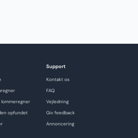
Support
e
Kontakt os
regner
FAQ
 lommeregner
Vejledning
den opfundet
Giv feedback
er
Annoncering