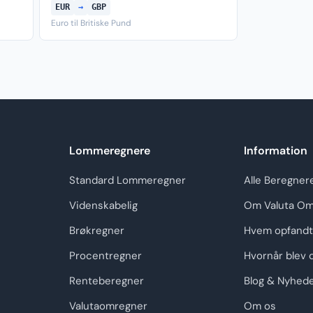
EUR
→
GBP
Euro til Britiske Pund
Lommeregnere
Information
Standard Lommeregner
Alle Beregner
Videnskabelig
Om Valuta Om
Brøkregner
Hvem opfandt
Procentregner
Hvornår blev 
Renteberegner
Blog & Nyhed
Valutaomregner
Om os