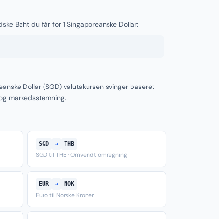
dske Baht du får for 1 Singaporeanske Dollar:
eanske Dollar (SGD) valutakursen svinger baseret
 og markedsstemning.
SGD
→
THB
SGD til THB · Omvendt omregning
EUR
→
NOK
Euro til Norske Kroner