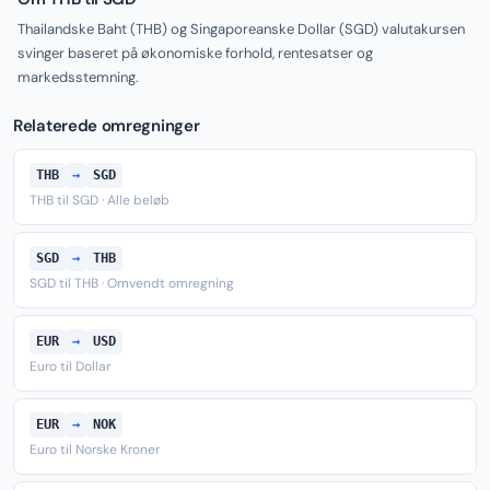
Thailandske Baht (THB) og Singaporeanske Dollar (SGD) valutakursen
svinger baseret på økonomiske forhold, rentesatser og
markedsstemning.
Relaterede omregninger
THB
→
SGD
THB til SGD · Alle beløb
SGD
→
THB
SGD til THB · Omvendt omregning
EUR
→
USD
Euro til Dollar
EUR
→
NOK
Euro til Norske Kroner