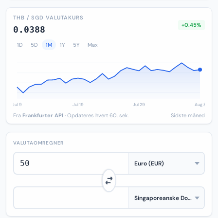
THB / SGD VALUTAKURS
+0.45%
0.0388
1D
5D
1M
1Y
5Y
Max
Fra
Frankfurter API
· Opdateres hvert 60. sek.
Sidste måned
VALUTAOMREGNER