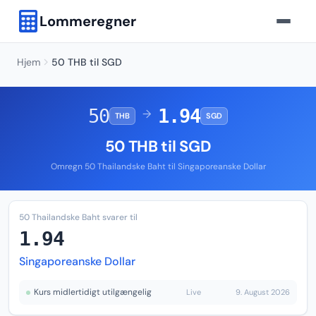
Lommeregner
Hjem
50 THB til SGD
50
1.94
→
THB
SGD
50 THB til SGD
Omregn 50 Thailandske Baht til Singaporeanske Dollar
50 Thailandske Baht svarer til
1.94
Singaporeanske Dollar
Kurs midlertidigt utilgængelig
Live
9. August 2026