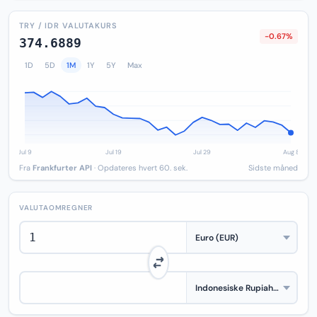
TRY / IDR VALUTAKURS
-0.67%
374.6889
1D
5D
1M
1Y
5Y
Max
Fra
Frankfurter API
· Opdateres hvert 60. sek.
Sidste måned
VALUTAOMREGNER