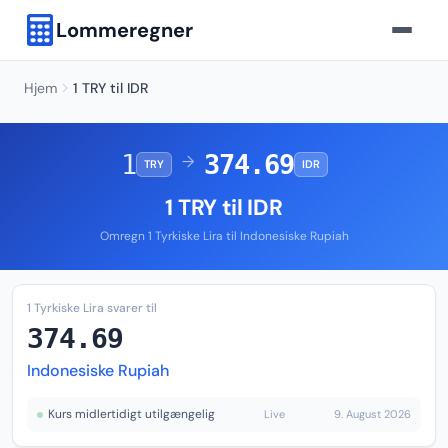
Lommeregner
Hjem
1 TRY til IDR
1
374.69
→
TRY
IDR
1 TRY til IDR
Omregn 1 Tyrkiske Lira til Indonesiske Rupiah
1 Tyrkiske Lira svarer til
374.69
Indonesiske Rupiah
Kurs midlertidigt utilgængelig
Live
9. August 2026