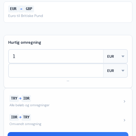
EUR
→
GBP
Euro til Britiske Pund
Hurtig omregning
—
TRY
→
IDR
Alle beløb og omregninger
IDR
→
TRY
Omvendt omregning