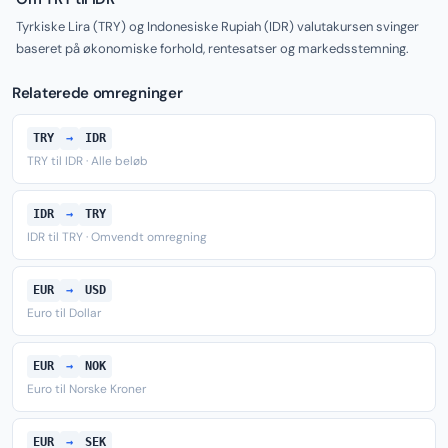
Tyrkiske Lira (TRY) og Indonesiske Rupiah (IDR) valutakursen svinger
baseret på økonomiske forhold, rentesatser og markedsstemning.
Relaterede omregninger
TRY
→
IDR
TRY til IDR · Alle beløb
IDR
→
TRY
IDR til TRY · Omvendt omregning
EUR
→
USD
Euro til Dollar
EUR
→
NOK
Euro til Norske Kroner
EUR
→
SEK