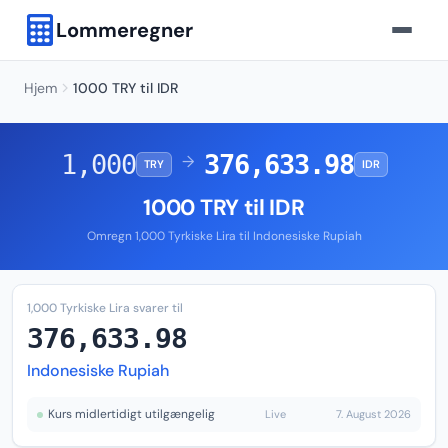
Lommeregner
Hjem
1000 TRY til IDR
1,000
376,633.98
→
TRY
IDR
1000 TRY til IDR
Omregn 1,000 Tyrkiske Lira til Indonesiske Rupiah
1,000 Tyrkiske Lira svarer til
376,633.98
Indonesiske Rupiah
Kurs midlertidigt utilgængelig
Live
7. August 2026