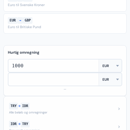
Euro til Svenske Kroner
EUR
→
GBP
Euro til Britiske Pund
Hurtig omregning
—
TRY
→
IDR
Alle beløb og omregninger
IDR
→
TRY