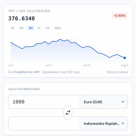
TRY / IDR VALUTAKURS
-0.68%
376.6340
1D
5D
1M
1Y
5Y
Max
Fra
Frankfurter API
· Opdateres hvert 60. sek.
Sidste måned
VALUTAOMREGNER