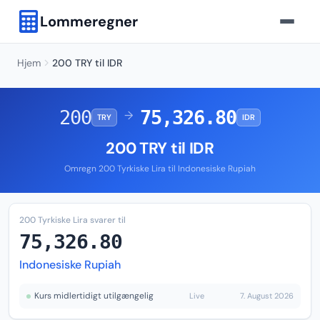
Lommeregner
Hjem
200 TRY til IDR
200
75,326.80
→
TRY
IDR
200 TRY til IDR
Omregn 200 Tyrkiske Lira til Indonesiske Rupiah
200 Tyrkiske Lira svarer til
75,326.80
Indonesiske Rupiah
Kurs midlertidigt utilgængelig
Live
7. August 2026