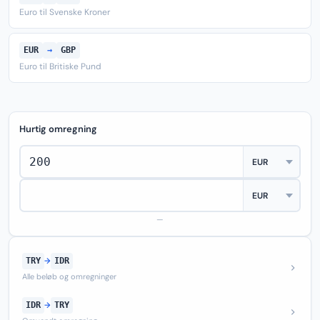
Euro til Svenske Kroner
EUR
→
GBP
Euro til Britiske Pund
Hurtig omregning
—
TRY
→
IDR
Alle beløb og omregninger
IDR
→
TRY