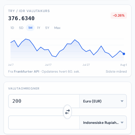
TRY / IDR VALUTAKURS
-0.26%
376.6340
1D
5D
1M
1Y
5Y
Max
Fra
Frankfurter API
· Opdateres hvert 60. sek.
Sidste måned
VALUTAOMREGNER