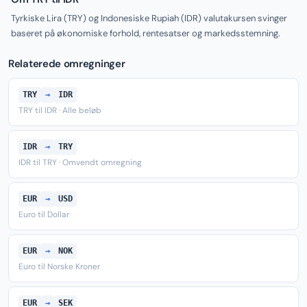
Tyrkiske Lira (TRY) og Indonesiske Rupiah (IDR) valutakursen svinger
baseret på økonomiske forhold, rentesatser og markedsstemning.
Relaterede omregninger
TRY
→
IDR
TRY til IDR · Alle beløb
IDR
→
TRY
IDR til TRY · Omvendt omregning
EUR
→
USD
Euro til Dollar
EUR
→
NOK
Euro til Norske Kroner
EUR
→
SEK