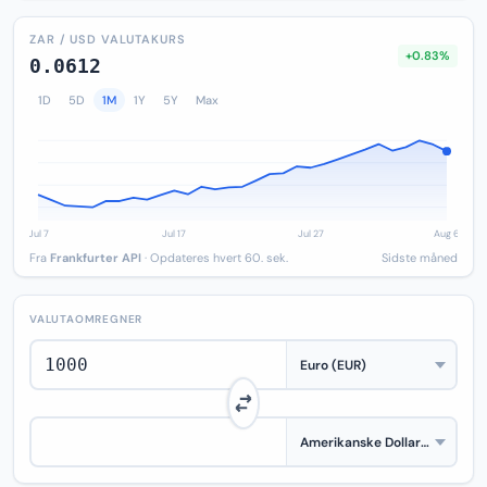
ZAR / USD VALUTAKURS
+0.83%
0.0612
1D
5D
1M
1Y
5Y
Max
Fra
Frankfurter API
· Opdateres hvert 60. sek.
Sidste måned
VALUTAOMREGNER