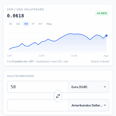
ZAR / USD VALUTAKURS
+0.66%
0.0618
1D
5D
1M
1Y
5Y
Max
Fra
Frankfurter API
· Opdateres hvert 60. sek.
Sidste måned
VALUTAOMREGNER