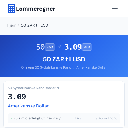
Lommeregner
Hjem
50 ZAR til USD
50
3.09
→
ZAR
USD
50 ZAR til USD
Omregn 50 Sydafrikanske Rand til Amerikanske Dollar
50 Sydafrikanske Rand svarer til
3.09
Amerikanske Dollar
Kurs midlertidigt utilgængelig
Live
8. August 2026