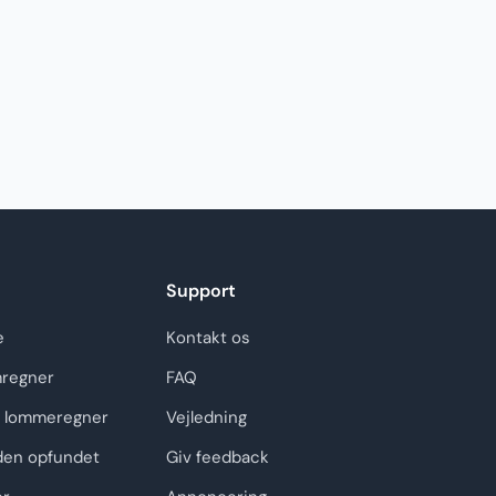
Support
e
Kontakt os
regner
FAQ
 lommeregner
Vejledning
den opfundet
Giv feedback