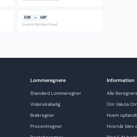
EUR
→
GBP
Euro til Britiske Pund
Lommeregnere
Information
Standard Lommeregner
Alle Beregner
Videnskabelig
Om Valuta Om
Brøkregner
Hvem opfandt
Procentregner
Hvornår blev 