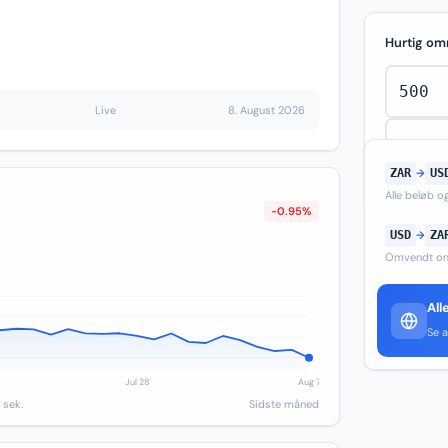
Hurtig om
Live
8. August 2026
ZAR
→
US
Alle beløb 
-0.95%
USD
→
ZA
Omvendt om
All
Se a
 sek.
Sidste måned