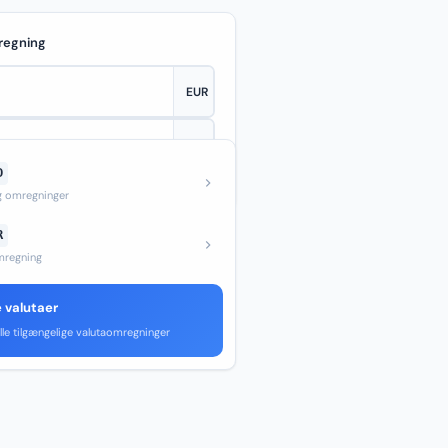
regning
D
—
og omregninger
R
regning
e valutaer
lle tilgængelige valutaomregninger