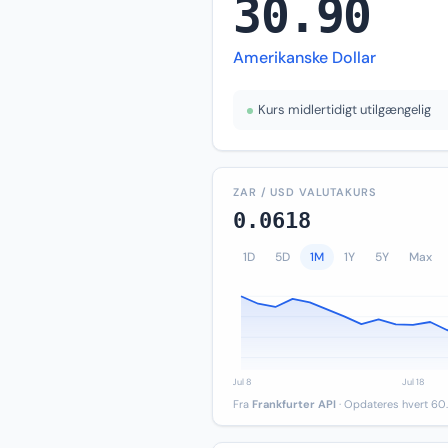
30.90
Amerikanske Dollar
Kurs midlertidigt utilgængelig
ZAR / USD VALUTAKURS
0.0618
1D
5D
1M
1Y
5Y
Max
Fra
Frankfurter API
· Opdateres hvert 60.