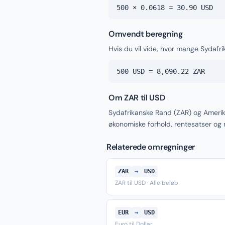
500 × 0.0618 = 30.90 USD
Omvendt beregning
Hvis du vil vide, hvor mange Sydafr
500 USD = 8,090.22 ZAR
Om ZAR til USD
Sydafrikanske Rand (ZAR) og Amerik
økonomiske forhold, rentesatser og
Relaterede omregninger
ZAR
→
USD
ZAR til USD · Alle beløb
EUR
→
USD
Euro til Dollar