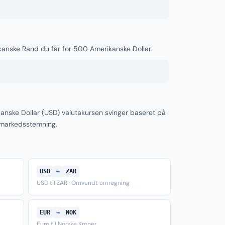
ikanske Rand du får for 500 Amerikanske Dollar:
anske Dollar (USD) valutakursen svinger baseret på
 markedsstemning.
USD
→
ZAR
USD til ZAR · Omvendt omregning
EUR
→
NOK
Euro til Norske Kroner