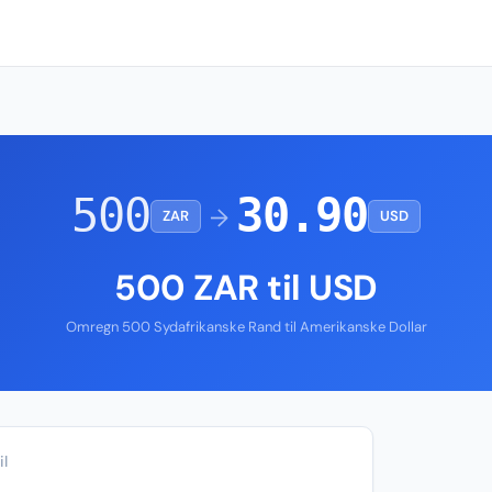
500
30.90
→
ZAR
USD
500 ZAR til USD
Omregn 500 Sydafrikanske Rand til Amerikanske Dollar
il